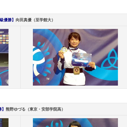
g級優勝】
向田真優（至学館大）
勝】
熊野ゆづる（東京・安部学院高）