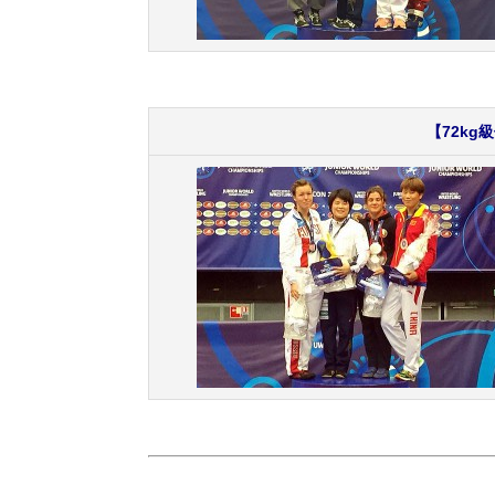
【72kg