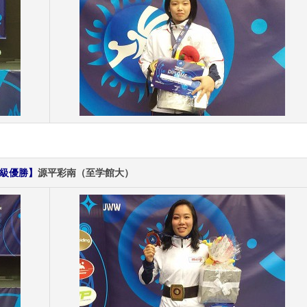
g級優勝】
源平彩南（至学館大）