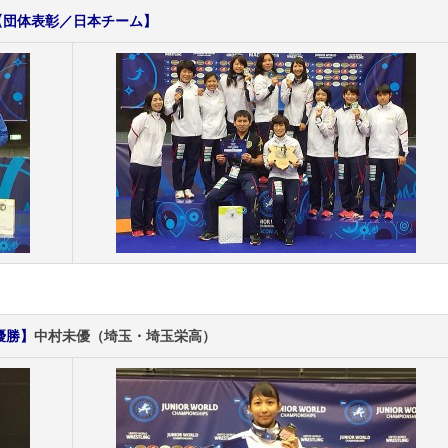
【団体表彰／日本チーム】
優勝】
中村未優（埼玉・埼玉栄高）