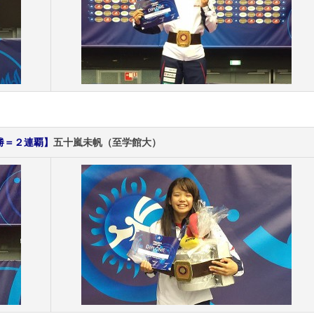
優勝＝２連覇】
五十嵐未帆（至学館大）