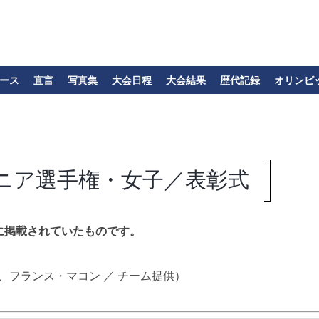
ース
直言
写真集
大会日程
大会結果
歴代記録
オリンピ
ニア選手権・女子／表彰式
に掲載されていたものです。
、フランス・マコン ／ チーム提供）