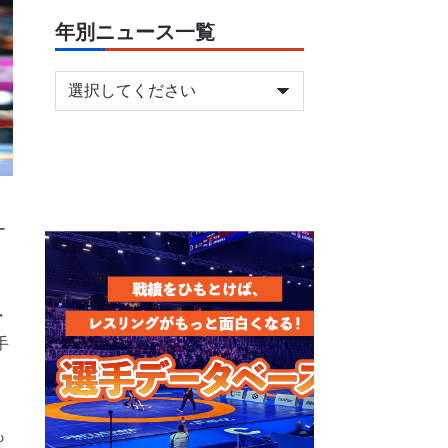
年別ニュース一覧
ー
。
・
手
も