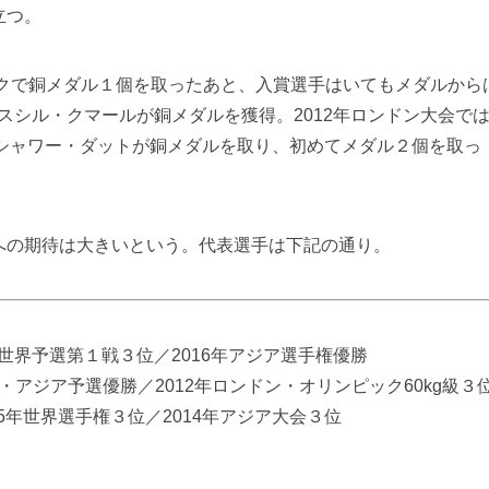
立つ。
ックで銅メダル１個を取ったあと、入賞選手はいてもメダルから
級のスシル・クマールが銅メダルを獲得。2012年ロンドン大会で
ゲシャワー・ダットが銅メダルを取り、初めてメダル２個を取っ
の期待は大きいという。代表選手は下記の通り。
ンピック世界予選第１戦３位／2016年アジア選手権優勝
リンピック・アジア予選優勝／2012年ロンドン・オリンピック60kg級３
av＝2015年世界選手権３位／2014年アジア大会３位