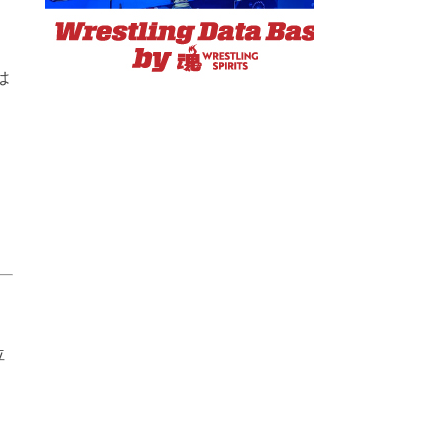
は
は
位