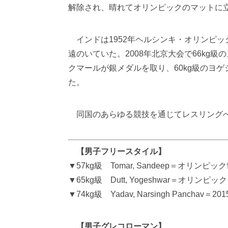
解除され、晴れてオリンピックのマットに
インドは1952年ヘルシンキ・オリンピ
遠のいていた。2008年北京大会で66kg
クマールが銀メダルを取り、60kg級のヨ
た。
同国のあらゆる競技を通じてレスリングへ
【男子フリースタイル】
▼57kg級 Tomar, Sandeep＝オリ
▼65kg級 Dutt, Yogeshwar＝オ
▼74kg級 Yadav, Narsingh Panch
【男子グレコローマン】