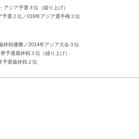
リンピック・アジア予選３位（繰り上げ）
ジア予選２位／016年アジア選手権２位
選最終戦優勝／2014年アジア大会３位
ンピック世界予選最終戦３位（繰り上げ）
ク世界予選最終戦２位