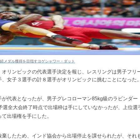
連続メダル獲得を目指すヨゲシャワー・ダット
オリンピックの代表選手決定を報じ、レスリングは男子フリ
手、女子３選手の計８選手がオリンピックに挑むことになった
が代表となったが、男子グレコローマン85kg級のラビンダー
、予選全大会終了時点で出場枠は手にしていなかったが、上位選
って出場権を手にした。
棄したため、インド協会から出場停止を課せられたが、それ