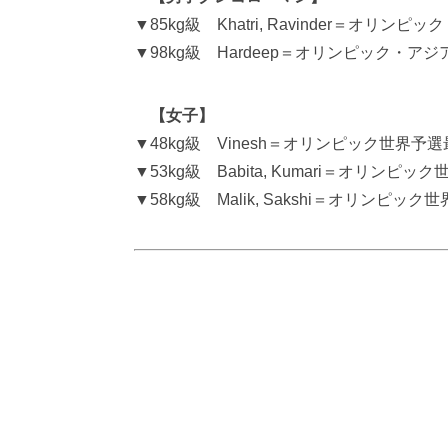
▼85kg級 Khatri, Ravinder＝オ
▼98kg級 Hardeep＝オリンピック・ア
【女子】
▼48kg級 Vinesh＝オリンピック世界予
▼53kg級 Babita, Kumari＝オリ
▼58kg級 Malik, Sakshi＝オリンピッ