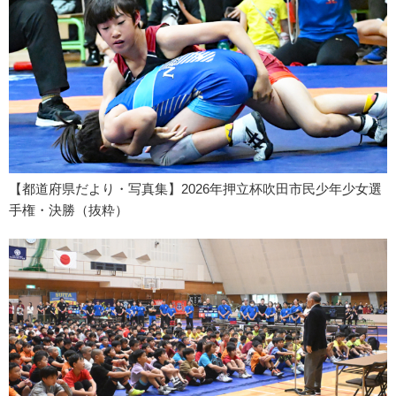
【都道府県だより・写真集】2026年押立杯吹田市民少年少女選
手権・決勝（抜粋）