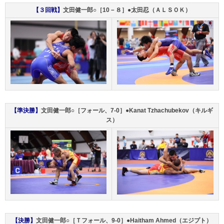
【３回戦】
文田健一郎○［10－８］●太田忍（ＡＬＳＯＫ）
【準決勝】
文田健一郎○［フォール、7-0］●Kanat Tzhachubekov（キルギ
ス）
【決勝】
文田健一郎○［Ｔフォール、9-0］●Haitham Ahmed（エジプト）