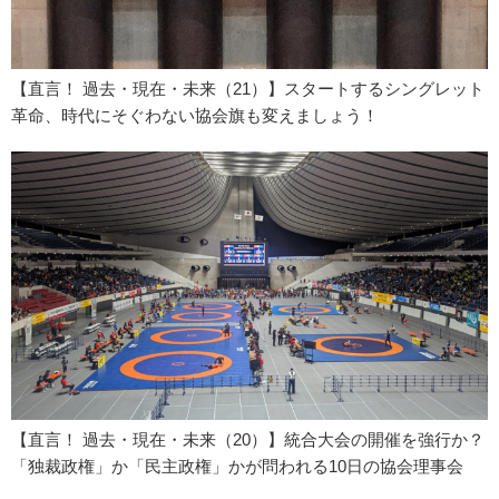
【直言！ 過去・現在・未来（21）】スタートするシングレット
革命、時代にそぐわない協会旗も変えましょう！
【直言！ 過去・現在・未来（20）】統合大会の開催を強行か？
「独裁政権」か「民主政権」かが問われる10日の協会理事会