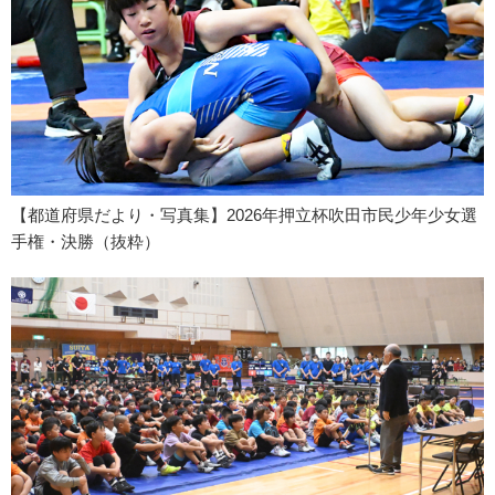
【都道府県だより・写真集】2026年押立杯吹田市民少年少女選
手権・決勝（抜粋）