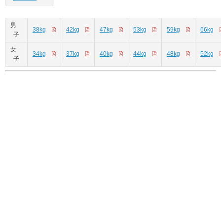
男
38kg
42kg
47kg
53kg
59kg
66kg
子
女
34kg
37kg
40kg
44kg
48kg
52kg
子