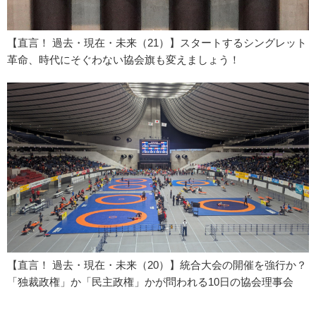
【直言！ 過去・現在・未来（21）】スタートするシングレット
革命、時代にそぐわない協会旗も変えましょう！
【直言！ 過去・現在・未来（20）】統合大会の開催を強行か？
「独裁政権」か「民主政権」かが問われる10日の協会理事会