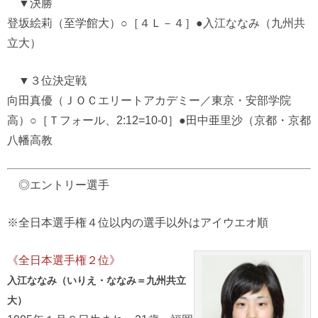
▼決勝
登坂絵莉（至学館大）○［４Ｌ－４］●入江ななみ（九州共
立大）
▼３位決定戦
向田真優（ＪＯＣエリートアカデミー／東京・安部学院
高）○［Ｔフォール、2:12=10-0］●田中亜里沙（京都・京都
八幡高教
◎エントリー選手
※全日本選手権４位以内の選手以外はアイウエオ順
《全日本選手権２位》
入江ななみ（いりえ・ななみ＝九州共立
大）