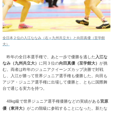
全日本２位の入江ななみ（右＝九州共立大）と向田真優（至学館
大）
昨年の全日本選手権で、あと一歩で優勝を逃した
入江な
なみ（九州共立大）
に同３位の
向田真優（至学館大）
が挑
む。両者は昨年のジュニアクイーンズカップ決勝で対戦
し、入江が勝って世界ジュニア選手権も優勝した。向田も
アジア・ジュニア選手権に出場して優勝と、ともに国際舞
台で通じる実力を持つ。
48kg級で世界ジュニア選手権優勝などの実績がある
宮原
優（東洋大）
がこの階級に参戦することになった。新たな