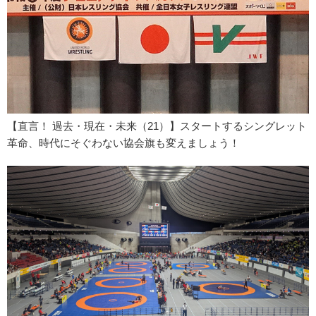
【直言！ 過去・現在・未来（21）】スタートするシングレット
革命、時代にそぐわない協会旗も変えましょう！