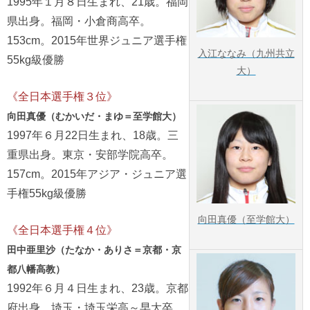
1995年１月８日生まれ、21歳。福岡
県出身。福岡・小倉商高卒。
153cm。2015年世界ジュニア選手権
入江ななみ（九州共立
55kg級優勝
大）
《全日本選手権３位》
向田真優（むかいだ・まゆ＝至学館大）
1997年６月22日生まれ、18歳。三
重県出身。東京・安部学院高卒。
157cm。2015年アジア・ジュニア選
手権55kg級優勝
向田真優（至学館大）
《全日本選手権４位》
田中亜里沙（たなか・ありさ＝京都・京
都八幡高教）
1992年６月４日生まれ、23歳。京都
府出身。埼玉・埼玉栄高～早大卒。