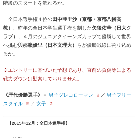
階級のスタートを飾れるか。
全日本選手権４位の
田中亜里沙（京都・京都八幡高
教）
、昨年の全日本学生選手権を制した
矢後佑華（日大ク
ラブ）
、４月のジュニアクイーンズカップで優勝して世界
へ挑む
與那嶺優里（日本文理大）
らが優勝戦線に割り込め
るか。
※エントリーに基づいた予想であり、直前の負傷等による
戦力ダウンは勘案しておりません。
《歴代優勝選手》
＝
男子グレコローマン
／
男子フリー
スタイル
／
女子
【2015年12月：全日本選手権】