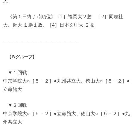
大
《第１日終了時順位》［1］福岡大２勝、［2］同志社
大、近大 １勝１敗、［4］日本文理大 ２敗
－－－－－－－－－－－－－－－－
【Ｂグループ】
▼１回戦
中京学院大○［５－２］●九州共立大、徳山大○［５－２］●
立命館大
▼２回戦
中京学院大○［５－２］●立命館大、徳山大○［５－２］●九
州共立大