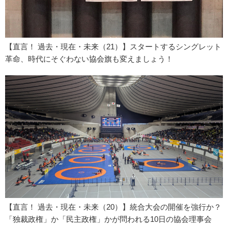
【直言！ 過去・現在・未来（21）】スタートするシングレット
革命、時代にそぐわない協会旗も変えましょう！
【直言！ 過去・現在・未来（20）】統合大会の開催を強行か？
「独裁政権」か「民主政権」かが問われる10日の協会理事会