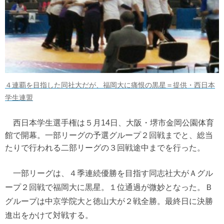
４連覇を目指した同社大だが、福岡大に痛恨の黒星＝提供・西日本
学生連盟
西日本学生選手権は５月14日、大阪・堺市金岡公園体育
館で開幕。一部リーグの予選グループ２回戦までと、総当
たりで行われる二部リーグの３回戦途中までを行った。
一部リーグは、４季連続優勝を目指す同志社大がＡグル
ープ２回戦で福岡大に黒星。１位通過が微妙となった。Ｂ
グループは中京学院大と徳山大が２戦全勝。最終日に決勝
進出をかけて対戦する。