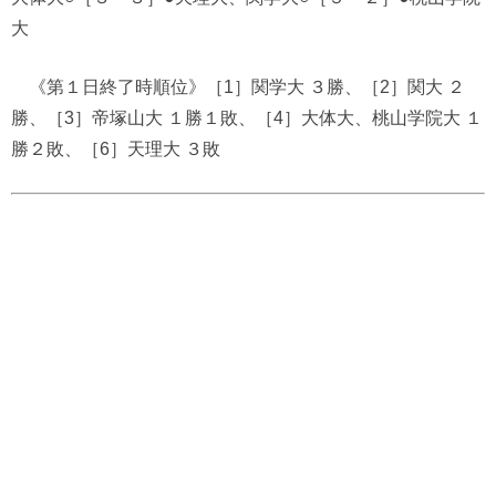
大
《第１日終了時順位》［1］関学大 ３勝、［2］関大 ２
勝、［3］帝塚山大 １勝１敗、［4］大体大、桃山学院大 １
勝２敗、［6］天理大 ３敗