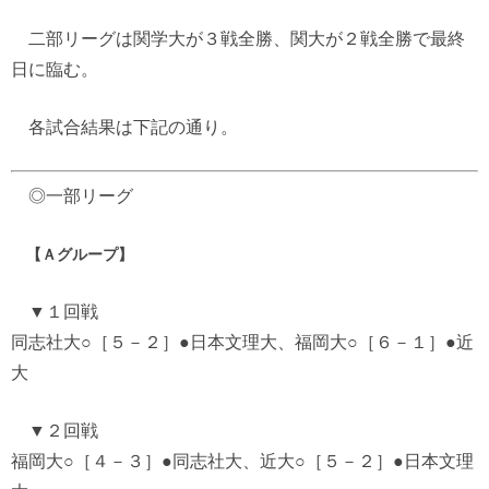
二部リーグは関学大が３戦全勝、関大が２戦全勝で最終
日に臨む。
各試合結果は下記の通り。
◎一部リーグ
【Ａグループ】
▼１回戦
同志社大○［５－２］●日本文理大、福岡大○［６－１］●近
大
▼２回戦
福岡大○［４－３］●同志社大、近大○［５－２］●日本文理