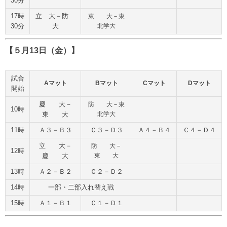
30分
17時
立 大－防
東 大－東
30分
大
北学大
【５月13日（金）】
試合
Aマット
Bマット
Cマット
Dマット
開始
慶 大－
防 大－東
10時
東 大
北学大
11時
Ａ３－Ｂ３
Ｃ３－Ｄ３
Ａ４－Ｂ４
Ｃ４－Ｄ４
立 大－
防 大－
12時
慶 大
東 大
13時
Ａ２－Ｂ２
Ｃ２－Ｄ２
14時
一部・二部入れ替え戦
15時
Ａ１－Ｂ１
Ｃ１－Ｄ１