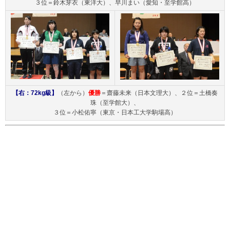
３位＝鈴木芽衣（東洋大）、早川まい（愛知・至学館高）
【右：72kg級】
（左から）
優勝
＝齋藤未来（日本文理大）、２位＝土橋奏
珠（至学館大）、
３位＝小松佑寧（東京・日本工大学駒場高）