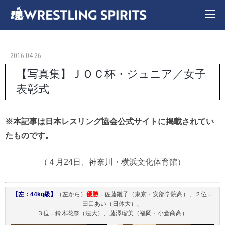
2016.04.26
【写真集】ＪＯＣ杯・ジュニア／女子
表彰式
※本記事は日本レスリング協会公式サイトに掲載されてい
たものです。
（４月24日、神奈川・横浜文化体育館）
【左：44kg級】
（左から）
優勝
＝佐藤雛子（東京・安部学院高）、２位＝
田口あい（日体大）、
３位＝鈴木花奈（法大）、藤澤瑠美（福岡・小倉商高）