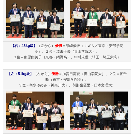
【右：48kg級】
（左から）
優勝
＝須崎優衣（ＪＷＡ／東京・安部学院
高）、２位＝澤田千優（青山学院大）、
３位＝藤原由美子（京都・網野高）、中村未優（埼玉・埼玉栄高）
【左：51kg級】
（左から）
優勝
＝加賀田葵夏（青山学院大）、２位＝堀千
咲（東京・安部学院高）、
３位＝輿水ゆめみ（神奈川大）、與那嶺優里（日本文理大）