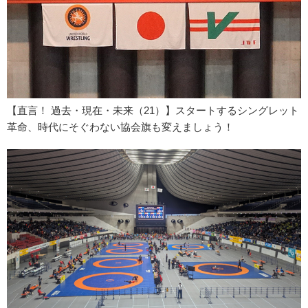
【直言！ 過去・現在・未来（21）】スタートするシングレット
革命、時代にそぐわない協会旗も変えましょう！