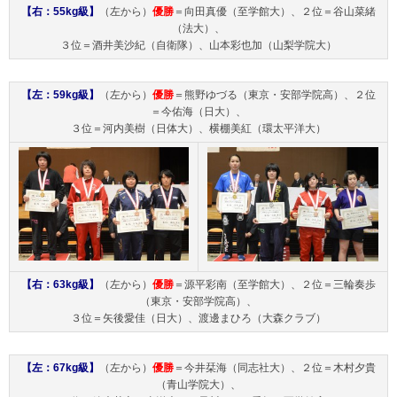
【右：55kg級】
（左から）
優勝
＝向田真優（至学館大）、２位＝谷山菜緒
（法大）、
３位＝酒井美沙紀（自衛隊）、山本彩也加（山梨学院大）
【左：59kg級】
（左から）
優勝
＝熊野ゆづる（東京・安部学院高）、２位
＝今佑海（日大）、
３位＝河内美樹（日体大）、横棚美紅（環太平洋大）
【右：63kg級】
（左から）
優勝
＝源平彩南（至学館大）、２位＝三輪奏歩
（東京・安部学院高）、
３位＝矢後愛佳（日大）、渡邊まひろ（大森クラブ）
【左：67kg級】
（左から）
優勝
＝今井栞海（同志社大）、２位＝木村夕貴
（青山学院大）、