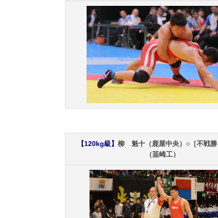
【120kg級】
柳 魁十（鹿屋中央）○［不戦勝
（韮崎工）