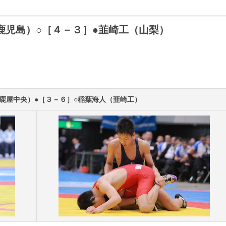
鹿児島）○［４－３］●韮崎工（山梨）
鹿屋中央）●［３－６］○稲葉海人（韮崎工）