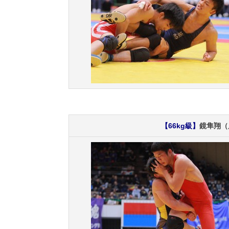
【66kg級】
鏡隼翔（