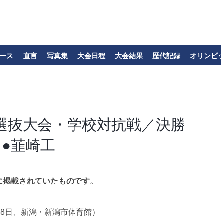
ース
直言
写真集
大会日程
大会結果
歴代記録
オリンピ
選抜大会・学校対抗戦／決勝
●韮崎工
に掲載されていたものです。
28日、新潟・新潟市体育館）