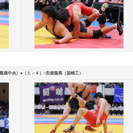
鹿屋中央）●［１－４］○安楽龍馬（韮崎工）