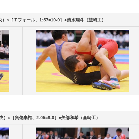
）○［Ｔフォール、1:57=10-0］●清水翔斗（韮崎工）
）○［負傷棄権、2:05=8-0］●矢部和希（韮崎工）