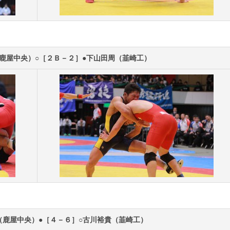
鹿屋中央）○［２Ｂ－２］●下山田周（韮崎工）
（鹿屋中央）●［４－６］○古川裕貴（韮崎工）