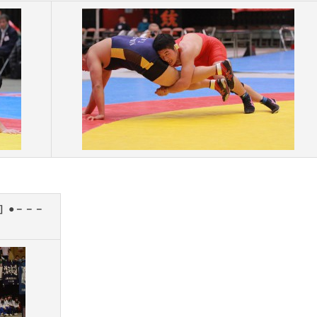
］●－－－