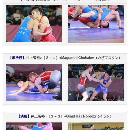
【準決勝】
井上智裕○［２－１］●Magomed Chuhalov（カザフスタン）
【決勝】
井上智裕○［３－３］●Omid Haji Noroozi（イラン）