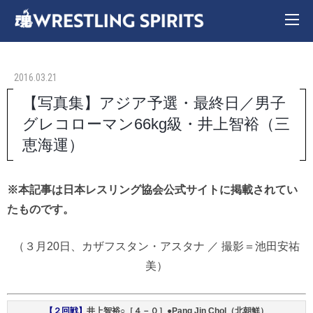
2016.03.21
【写真集】アジア予選・最終日／男子
グレコローマン66kg級・井上智裕（三
恵海運）
※本記事は日本レスリング協会公式サイトに掲載されてい
たものです。
（３月20日、カザフスタン・アスタナ ／ 撮影＝池田安祐
美）
【２回戦】
井上智裕○［４－０］●Pang Jin Chol（北朝鮮）