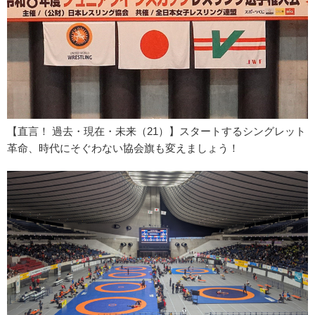
【直言！ 過去・現在・未来（21）】スタートするシングレット
革命、時代にそぐわない協会旗も変えましょう！