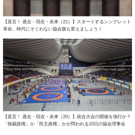
【直言！ 過去・現在・未来（21）】スタートするシングレット
革命、時代にそぐわない協会旗も変えましょう！
【直言！ 過去・現在・未来（20）】統合大会の開催を強行か？
「独裁政権」か「民主政権」かが問われる10日の協会理事会