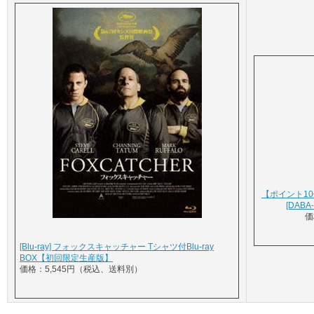
【ポイント10
[DABA
価
[Blu-ray] フォックスキャッチャー Tシャツ付Blu-ray
BOX【初回限定生産版】
価格：5,545円（税込、送料別）