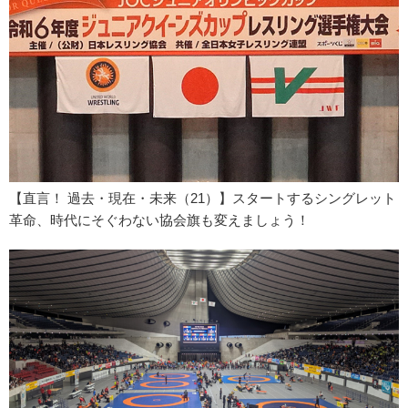
【直言！ 過去・現在・未来（21）】スタートするシングレット
革命、時代にそぐわない協会旗も変えましょう！