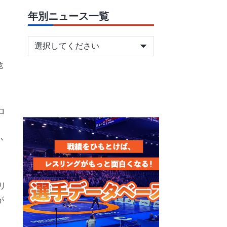
、
年別ニュース一覧
危
ロ
か
リ
が