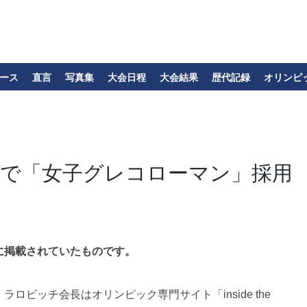
ース
直言
写真集
大会日程
大会結果
歴代記録
オリンピ
ックで「女子グレコローマン」採用
に掲載されていたものです。
ビッチ会長はオリンピック専門サイト「inside the