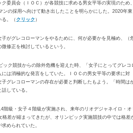
ピック委員会（ＩＯＣ）が各競技に求める男女平等の実現のため
マンの採用へ向けて動き出したことを明らかにした。2020年東
いる。（
クリック
）
子がグレコローマンをやるために、何が必要かを見極め、（
の微修正を検討しているという。
ンピック競技からの除外危機を迎えた時、「女子にとってグレコ
入には消極的な発言をしていた。ＩＯＣの男女平等の要求に対
女子グレコローマンの存在が必要と判断したもよう。「時間は
と話している。
14階級・女子４階級が実施され、来年のリオデジャネイロ・オ
男女格差が縮まってきたが、オリンピック実施競技の中では格差
が求められていた。