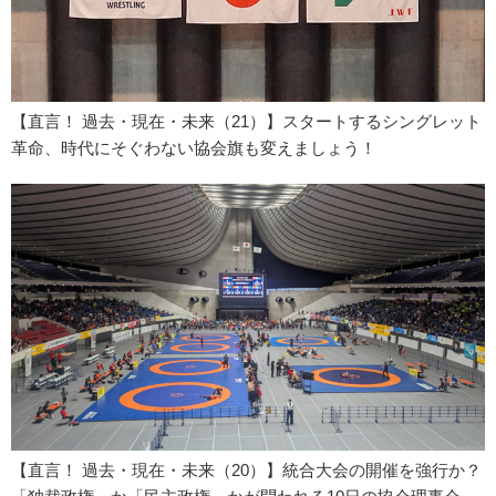
【直言！ 過去・現在・未来（21）】スタートするシングレット
革命、時代にそぐわない協会旗も変えましょう！
【直言！ 過去・現在・未来（20）】統合大会の開催を強行か？