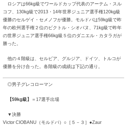
ロシアは66kg級でワールドカップ代表のアーテム・スル
コフ、130kg級で2013・14年世界ジュニア選手権120kg級
優勝のセルゲイ・セメノフが優勝。モルドバは59kg級で昨
年の欧州選手権２位のビクトル・シオバヌ、71kg級で昨年
の世界ジュニア選手権66kg級５位のダニエル・カタラガが
勝った。
他の４階級は、セルビア、グルジア、ドイツ、トルコが
優勝を分け合った。各階級の成績は下記の通り。
◎男子グレコローマン
【59kg級】
＝17選手出場
▼決勝
Victor CIOBANU（モルドバ）○［５－３］●Zaur