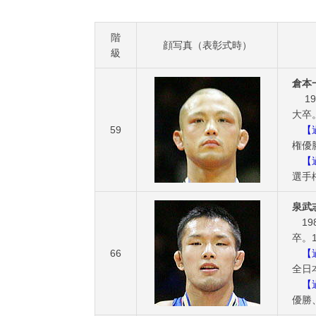
階
顔写真（表彰式時）
級
倉本
19
大卒。
59
【過
権優
【過
選手
泉武
19
卒。1
66
【過
全日
【過
優勝