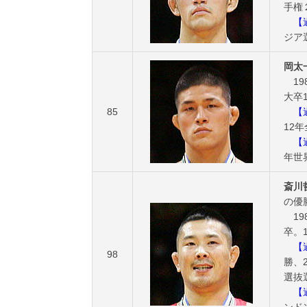
手権
【過
ジア
岡太
19
大卒1
85
【過
12
【過
年世
斎川
の優
19
卒。1
【過
98
勝、2
選抜
【過