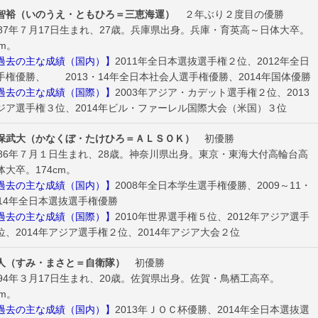
智裕（いのうえ・ともひろ＝三恵海運）
２年ぶり２度目の優勝
87年７月17日生まれ、27歳。兵庫県出身。兵庫・育英高～日体大卒。
cm。
去の主な成績（国内）】
2011年全日本選抜選手権２位、2012年全日
手権優勝、 2013・14年全日本社会人選手権優勝、2014年国体優勝
去の主な成績（国際）】
2003年アジア・カデット選手権２位、2013
ジア選手権３位、2014年ビル・ファーレル国際大会（米国）３位
保武大（かなくぼ・たけひろ＝ＡＬＳＯＫ）
初優勝
86年７月１日生まれ、28歳。神奈川県出身。東京・東海大付高輪台高
体大卒。174cm。
去の主な成績（国内）】
2008年全日本学生選手権優勝、2009～11・
・14年全日本選抜選手権優勝
去の主な成績（国際）】
2010年世界選手権５位、2012年アジア選手
位、2014年アジア選手権２位、2014年アジア大会２位
人（すみ・まさと＝自衛隊）
初優勝
94年３月17日生まれ、20歳。佐賀県出身。佐賀・鳥栖工高卒。
cm。
去の主な成績（国内）】
2013年ＪＯＣ杯優勝、2014年全日本選抜選