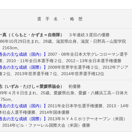
選 手 名 ・ 略 歴
一真（くらもと・かずま＝自衛隊）
３年連続３度目の優勝
86年10月29日生まれ、28歳。滋賀県出身。滋賀・日野高～山梨学院
2163cm。
去の主な成績（国内）】
2007・08年全日本大学グレコローマン選手
勝、2010・11年全日本選手権２位、2012～13年全日本選手権優勝
去の主な成績（国際）】
2008年世界学生選手権２位、2012年アジア
権２位、2013年世界選手権７位、2014年世界選手権12位
志（いずみ・たけし＝愛媛県協会）
初優勝
89年４月６日生まれ、25歳。愛媛県出身。愛媛・八幡浜工高～日体大
75cm。
去の主な成績（国内）】
2011年全日本学生選手権優勝、2013・14年
本社会人選手権優勝、2014年国体優勝
去の主な成績（国際）】
2013年ＮＹＡＣホリデーオープン（米国）
、2014年ビル・ファーレル国際大会（米国）優勝