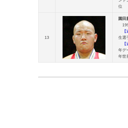
ンド
位
園田
19
【過
13
生選
【過
年デ
年世