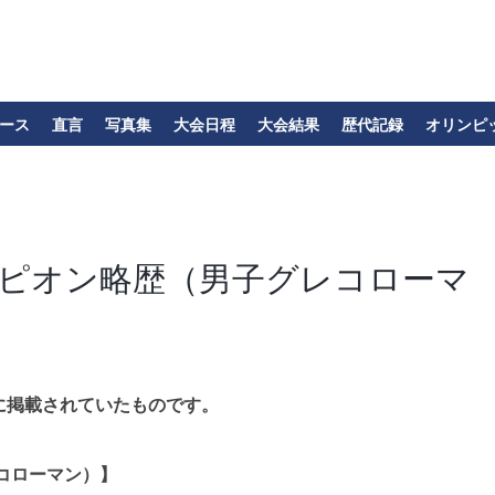
ース
直言
写真集
大会日程
大会結果
歴代記録
オリンピ
ャンピオン略歴（男子グレコローマ
に掲載されていたものです。
レコローマン）
】