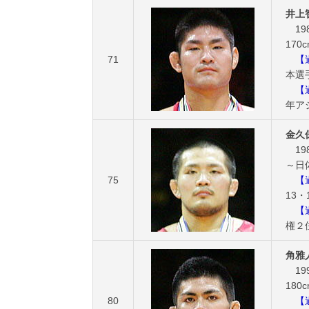
井上
19
170
71
【過
本選
【過
年ア
金久
19
～日
75
【過
13
【過
権２
角雅
19
180
80
【過