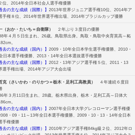
２位、2014年全日本社会人選手権優勝
去の主な成績（国際）】
2013年世界ジュニア選手権10位、2014年ア
選手権８位、2014年世界選手権出場、2014年ブラジルカップ優勝
一（おか・たいち＝自衛隊）
２年ぶり３度目の優勝
88年４月５日生まれ、26歳。鳥取県出身。鳥取・鳥取中央育英高～柘
82cm。
去の主な成績（国内）】
2009・10年全日本学生選手権優勝、2010・
年全日本選手権優勝、2013・14年全日本選抜選手権優勝
去の主な成績（国際）】
2012・13年アジア選手権５位、2011・13
界選手権出場、2014年アジア大会出場
哲克（さいかわ・のりかつ＝栃木・足利工高教員）
４年連続６度目
勝
86年３月11日生まれ、28歳。栃木県出身。栃木・足利工高～日体大
86cm。
去の主な成績（国内）】
2007年全日本大学グレコローマン選手権優
008・09・11～13年全日本選手権優勝、2009・10・13・14年全日本
選手権優勝
去の主な成績（国際）】
2010年アジア選手権84kg級２位、2012年ロ