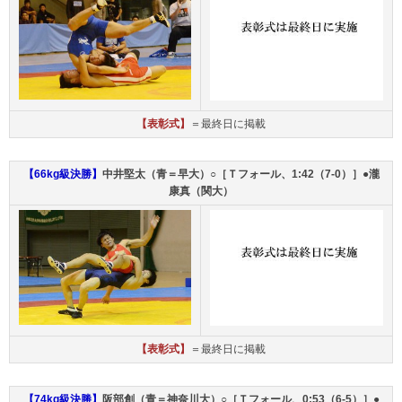
【表彰式】
＝最終日に掲載
【66kg級決勝】
中井堅太（青＝早大）○［Ｔフォール、1:42（7-0）］●瀧
康真（関大）
【表彰式】
＝最終日に掲載
【74kg級決勝】
阪部創（青＝神奈川大）○［Ｔフォール、0:53（6-5）］●