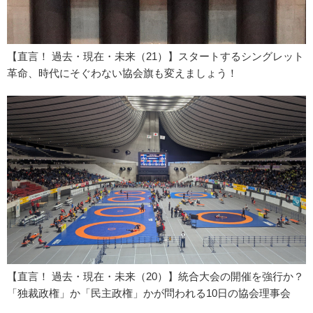
【直言！ 過去・現在・未来（21）】スタートするシングレット
革命、時代にそぐわない協会旗も変えましょう！
【直言！ 過去・現在・未来（20）】統合大会の開催を強行か？
「独裁政権」か「民主政権」かが問われる10日の協会理事会