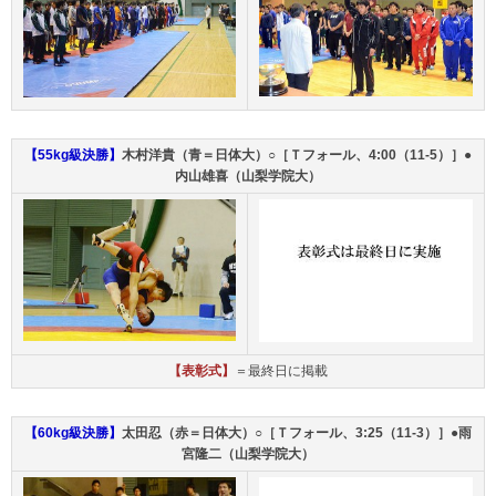
【55kg級決勝】
木村洋貴（青＝日体大）○［Ｔフォール、4:00（11-5）］●
内山雄喜（山梨学院大）
【表彰式】
＝最終日に掲載
【60kg級決勝】
太田忍（赤＝日体大）○［Ｔフォール、3:25（11-3）］●雨
宮隆二（山梨学院大）