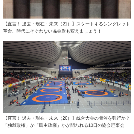
【直言！ 過去・現在・未来（21）】スタートするシングレット
革命、時代にそぐわない協会旗も変えましょう！
【直言！ 過去・現在・未来（20）】統合大会の開催を強行か？
「独裁政権」か「民主政権」かが問われる10日の協会理事会