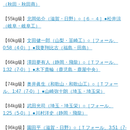
（秋田・秋田商）
【55kg級】
北岡佑介（滋賀・日野）○［６－４］●松井涼
（岐阜・岐阜工）
【60kg級】
文田健一郎（山梨・韮崎工）○［フォール、
0:58（4-0）］●我妻翔比古（福島・田島）
【66kg級】
澤田夢有人（静岡・飛龍）○［Ｔフォール、
1:32（7-0）］●木下貴輪（鹿児島・鹿屋中央）
【74kg級】
奥井眞生（和歌山・和歌山工）○［Ｔフォー
ル、1:47（7-0）］●山崎弥十朗（埼玉・埼玉栄）
【84kg級】
武田光司（埼玉・埼玉栄）○［フォール、
1:25（5-0）］●川村洋史（静岡・飛龍）
【96kg級】
園田平（滋賀・日野）○［Ｔフォール、3:51（7-