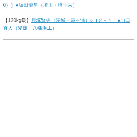
0）］●坂田龍星（埼玉・埼玉栄）
【120kg級】
貝塚賢史（茨城・霞ヶ浦）○［２－１］●山口
直人（愛媛・八幡浜工）