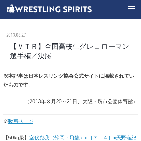
2013.08.27
【ＶＴＲ】全国高校生グレコローマン
選手権／決勝
※本記事は日本レスリング協会公式サイトに掲載されてい
たものです。
（2013年８月20～21日、大阪・堺市公園体育館）
※
動画ページ
【50kg級】
室伏彪我（静岡・飛龍）○［７－４］●天野瑠紀