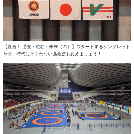
【直言！ 過去・現在・未来（21）】スタートするシングレット
革命、時代にそぐわない協会旗も変えましょう！