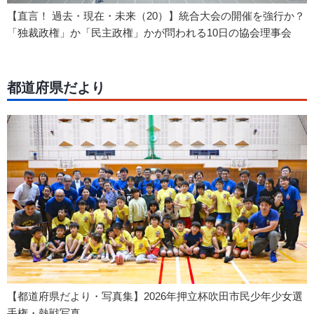
【直言！ 過去・現在・未来（20）】統合大会の開催を強行か？
「独裁政権」か「民主政権」かが問われる10日の協会理事会
都道府県だより
【都道府県だより・写真集】2026年押立杯吹田市民少年少女選
手権・熱戦写真