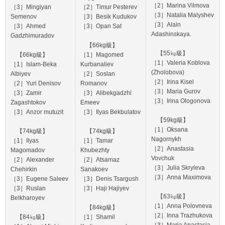
［2］Marina Vilmova
［3］Mingiyan
［2］Timur Pesterev
［3］Natalia Malyshev
Semenov
［3］Besik Kudukov
［3］Alain
［3］Ahmed
［3］Opan Sat
Adashinskaya.
Gadzhimuradov
【66kg級】
【55㎏級】
【66kg級】
［1］Magomed
［1］Valeria Koblova
［1］Islam-Beka
Kurbanaliev
(Zholobova)
Albiyev
［2］Soslan
［2］Irina Kisel
［2］Yuri Denisov
Romanov
［3］Maria Gurov
［3］Zamir
［3］Alibekgadzhi
［3］Irina Ologonova
Zagashtokov
Emeev
［3］Anzor mutuzit
［3］Ilyas Bekbulatov
【59kg級】
［1］Oksana
【74kg級】
【74kg級】
Nagornykh
［1］Ilyas
［1］Tamar
［2］Anastasia
Magomadov
Khubezhty
Vovchuk
［2］Alexander
［2］Atsamaz
［3］Julia Skryleva
Chehirkin
Sanakoev
［3］Anna Maximova
［3］Eugene Saleev
［3］Denis Tsargush
［3］Ruslan
［3］Haji Hajiyev
【63㎏級】
Belkharoyev
［1］Anna Polovneva
【84kg級】
［2］Inna Trazhukova
【84㎏級】
［1］Shamil