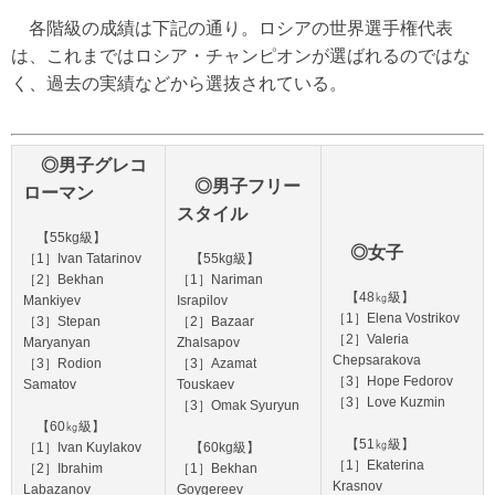
各階級の成績は下記の通り。ロシアの世界選手権代表
は、これまではロシア・チャンピオンが選ばれるのではな
く、過去の実績などから選抜されている。
◎男子グレコ
◎男子フリー
ローマン
スタイル
【55kg級】
◎女子
［1］Ivan Tatarinov
【55kg級】
［2］Bekhan
［1］Nariman
【48㎏級】
Mankiyev
Israpilov
［1］Elena Vostrikov
［3］Stepan
［2］Bazaar
［2］Valeria
Maryanyan
Zhalsapov
Chepsarakova
［3］Rodion
［3］Azamat
［3］Hope Fedorov
Samatov
Touskaev
［3］Love Kuzmin
［3］Omak Syuryun
【60㎏級】
【51㎏級】
［1］Ivan Kuylakov
【60kg級】
［1］Ekaterina
［2］Ibrahim
［1］Bekhan
Krasnov
Labazanov
Goygereev