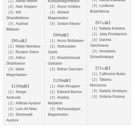
［3］Maria Anastasia
［1］Alexei Mishin
Kudiyamagomedov
［3］Lyulkova
［2］Alan Hugaev
［2］Anzor Urishev
Bratchikova
［3］Imil
［3］Ahmed
Sharafetdinov
Magomedov
【67㎏級】
［3］Azamat
［3］Soslan Ktsoev
［1］Natalia Kuksina
Bikbaev
［2］Julia Prontsevich
【96kg級】
［3］Darima
【96㎏級】
［1］Anzor Boltukaev
Sanzheeva
［1］Nikita Melnikov
［2］Abdusalam
［3］Anastasia
［2］Rustem Totrov
Gadis
Schavlinskaya
［3］Arthur
［3］Khadzhimurat
Shahbanov
Gatsalov
【72㎏級】
［3］Islam
［3］Batraz Gazzaev
［1］Catherine Bukin.
Magomedov
［2］Tatiana
【120kg級】
Morozova
【120kg級】
［1］Alan Khugaev
［3］Natalia Vorobyov
［1］Sergei
［2］Edward Bazrov
［3］Victoria Frolova
Andrusik
［3］Anatoly
［2］Alikhan Ayubov
Malykhin
［3］Lom-Ali Akka
［3］Muhamadgazi
［3］Shohruddi
Magomedov
Ayubov