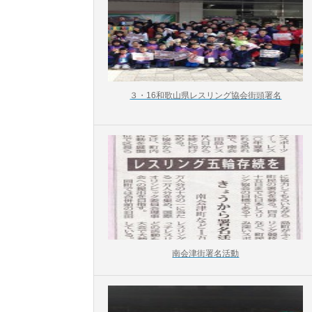
３・16和歌山県レスリング協会街頭署名
南会津街署名活動