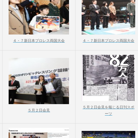
４・７新日本プロレス両国大会
４・７新日本プロレス両国大会
５月２日会見を報じる日刊スポ
５月２日会見
ーツ