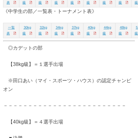
表
級
級
級
級
級
級
級
級
《中学生の部／一覧表・トーナメント表》
一覧
30kg
32kg
34kg
37kg
40kg
44kg
48kg
5
表
級
級
級
級
級
級
級
級
◎カデットの部
【38kg級】＝１選手出場
※田口あい（マイ・スポーツ・ハウス）の認定チャンピ
オン
－－－－－－－－－－－－－－－－－－－－－－－－－
【40kg級】＝４選手出場