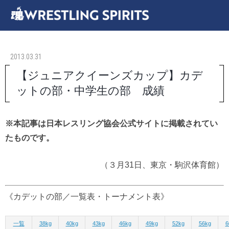
2013.03.31
【ジュニアクイーンズカップ】カデ
ットの部・中学生の部 成績
※本記事は日本レスリング協会公式サイトに掲載されてい
たものです。
（３月31日、東京・駒沢体育館）
《カデットの部／一覧表・トーナメント表》
一覧
38kg
40kg
43kg
46kg
49kg
52kg
56kg
6