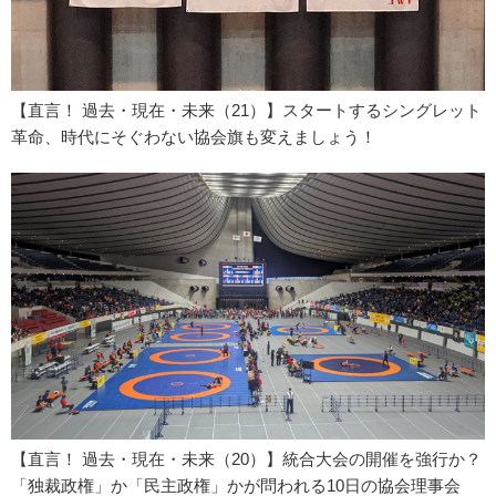
【直言！ 過去・現在・未来（21）】スタートするシングレット
革命、時代にそぐわない協会旗も変えましょう！
【直言！ 過去・現在・未来（20）】統合大会の開催を強行か？
「独裁政権」か「民主政権」かが問われる10日の協会理事会