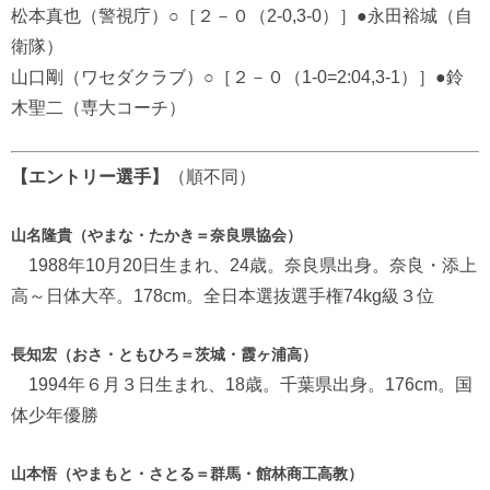
松本真也（警視庁）○［２－０（2-0,3-0）］●永田裕城（自
衛隊）
山口剛（ワセダクラブ）○［２－０（1-0=2:04,3-1）］●鈴
木聖二（専大コーチ）
【エントリー選手
】
（順不同）
山名隆貴（やまな・たかき＝奈良県協会）
1988年10月20日生まれ、24歳。奈良県出身。奈良・添上
高～日体大卒。178cm。全日本選抜選手権74kg級３位
長知宏（おさ・ともひろ＝茨城・霞ヶ浦高）
1994年６月３日生まれ、18歳。千葉県出身。176cm。国
体少年優勝
山本悟（やまもと・さとる＝群馬・館林商工高教）