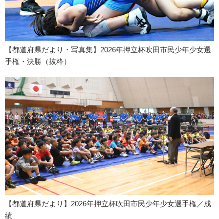
【都道府県だより・写真集】2026年押立杯吹田市民少年少女選
手権・決勝（抜粋）
【都道府県だより】2026年押立杯吹田市民少年少女選手権／成
績