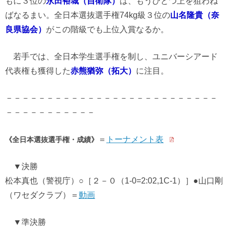
もに３位の
永田裕城（自衛隊）
は、もうひとつ上を狙わね
ばなるまい。全日本選抜選手権74kg級３位の
山名隆貴（奈
良県協会）
がこの階級でも上位入賞なるか。
若手では、全日本学生選手権を制し、ユニバーシアード
代表権も獲得した
赤熊猶弥（拓大）
に注目。
－－－－－－－－－－－－－－－－－－－－－－－－－－
－－－－－－－－－－－
＝
トーナメント表
《全日本選抜選手権・成績》
▼決勝
松本真也（警視庁）○［２－０（1-0=2:02,1C-1）］●山口剛
（ワセダクラブ）＝
動画
▼準決勝