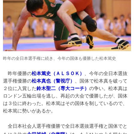
昨年の全日本選手権に続き、今年の国体も優勝した松本篤史
昨年優勝の
松本篤史（ＡＬＳＯＫ）
、今年の全日本選抜
選手権優勝の
松本真也（警視庁）
、国体で松本真を破って
２位に入賞した
鈴木聖二（専大コーチ）
の争い。松本真は
ロンドン五輪出場を逃し、再起の大会で優勝したが、国体
は３位に終わった。松本篤はその国体を制しているので、
松本篤に勢いがあるか。
全日本社会人選手権優勝で全日本選抜選手権と国体でと