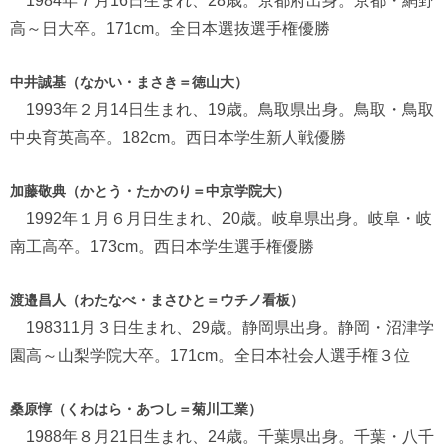
1984年７月16日生まれ、28歳。京都府出身。京都・網野
高～日大卒。171cm。全日本選抜選手権優勝
中井誠基（なかい・まさき＝徳山大）
1993年２月14日生まれ、19歳。鳥取県出身。鳥取・鳥取
中央育英高卒。182cm。西日本学生新人戦優勝
加藤敬典（かとう・たかのり＝中京学院大）
1992年１月６月日生まれ、20歳。岐阜県出身。岐阜・岐
南工高卒。173cm。西日本学生選手権優勝
渡邉昌人（わたなべ・まさひと＝ウチノ看板）
198311月３日生まれ、29歳。静岡県出身。静岡・沼津学
園高～山梨学院大卒。171cm。全日本社会人選手権３位
桑原惇（くわはら・あつし＝菊川工業）
1988年８月21日生まれ、24歳。千葉県出身。千葉・八千