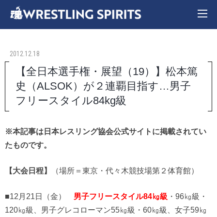
2012.12.18
【全日本選手権・展望（19）】松本篤
史（ALSOK）が２連覇目指す…男子
フリースタイル84kg級
※本記事は日本レスリング協会公式サイトに掲載されてい
たものです。
【大会日程】
（場所＝東京・代々木競技場第２体育館）
■12月21日（金）
男子フリースタイル84㎏級
・96㎏級・
120㎏級、男子グレコローマン55㎏級・60㎏級、女子59㎏