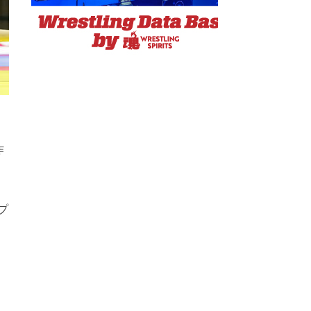
昨
プ
、