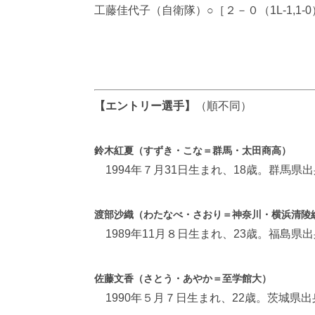
工藤佳代子（自衛隊）○［２－０（1L-1,1
【エントリー選手
】
（順不同）
鈴木紅夏（すずき・こな＝群馬・太田商高）
1994年７月31日生まれ、18歳。群馬県出
渡部沙織（わたなべ・さおり＝神奈川・横浜清陵
1989年11月８日生まれ、23歳。福島県
佐藤文香（さとう・あやか＝至学館大）
1990年５月７日生まれ、22歳。茨城県出