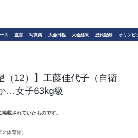
ース
直言
写真集
大会日程
大会結果
歴代記録
オリンピ
望（12）】工藤佳代子（自衛
…女子63kg級
に掲載されていたものです。
第２体育館）