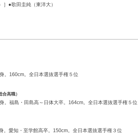
-0）］●歌田圭純（東洋大）
身。160cm。全日本選抜選手権５位
総合高職）
出身。福島・田島高～日体大卒。164cm。全日本選抜選手権５位
身。愛知・至学館高卒。150cm。全日本選抜選手権３位