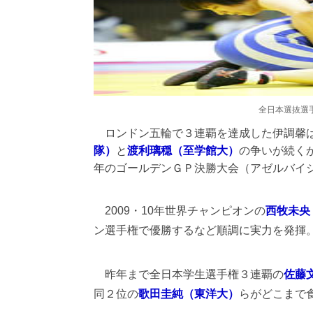
全日本選抜選
ロンドン五輪で３連覇を達成した伊調馨は
隊）
と
渡利璃穏（至学館大）
の争いが続く
年のゴールデンＧＰ決勝大会（アゼルバイ
2009・10年世界チャンピオンの
西牧未央
ン選手権で優勝するなど順調に実力を発揮
昨年まで全日本学生選手権３連覇の
佐藤
同２位の
歌田圭純（東洋大）
らがどこまで