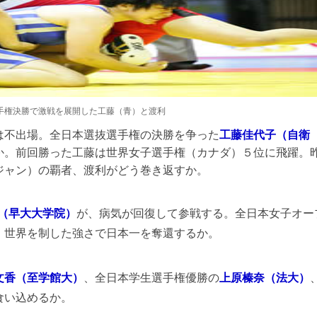
手権決勝で激戦を展開した工藤（青）と渡利
不出場。全日本選抜選手権の決勝を争った
工藤佳代子（自衛
か。前回勝った工藤は世界女子選手権（カナダ）５位に飛躍。
ジャン）の覇者、渡利がどう巻き返すか。
（早大大学院）
が、病気が回復して参戦する。全日本女子オー
。世界を制した強さで日本一を奪還するか。
文香（至学館大）
、全日本学生選手権優勝の
上原榛奈（法大）
食い込めるか。