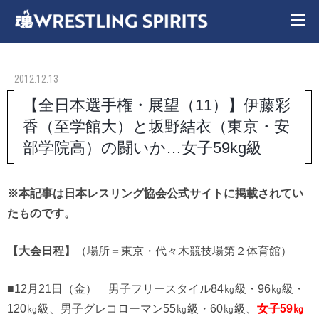
2012.12.13
【全日本選手権・展望（11）】伊藤彩
香（至学館大）と坂野結衣（東京・安
部学院高）の闘いか…女子59kg級
※本記事は日本レスリング協会公式サイトに掲載されてい
たものです。
【大会日程】
（場所＝東京・代々木競技場第２体育館）
■12月21日（金） 男子フリースタイル84㎏級・96㎏級・
120㎏級、男子グレコローマン55㎏級・60㎏級、
女子59㎏