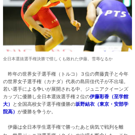
全日本選抜選手権決勝で惜しくも敗れた伊藤。雪辱なるか
昨年の世界女子選手権（トルコ）３位の齊藤貴子と今年
の世界女子選手権（カナダ）代表の島田佳代子が不出場。
若い選手による争いが展開される中、ジュニアクイーンズ
カップに優勝し全日本選抜選手権２位の
伊藤彩香（至学館
大）
と全国高校女子選手権優勝の
坂野結衣（東京・安部学
院高）
が優勝を争うか。
伊藤は全日本学生選手権で勝ったあと病気で戦列を離