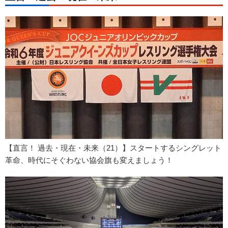
【直言！ 過去・現在・未来（21）】スタートするシングレット
革命、時代にそぐわない協会旗も変えましょう！