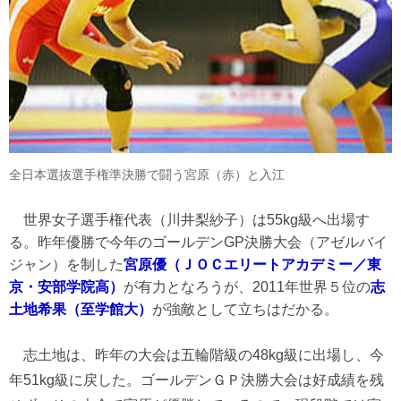
全日本選抜選手権準決勝で闘う宮原（赤）と入江
世界女子選手権代表（川井梨紗子）は55kg級へ出場す
る。昨年優勝で今年のゴールデンGP決勝大会（アゼルバイ
ジャン）を制した
宮原優（ＪＯＣエリートアカデミー／東
京・安部学院高）
が有力となろうが、2011年世界５位の
志
土地希果（至学館大）
が強敵として立ちはだかる。
志土地は、昨年の大会は五輪階級の48kg級に出場し、今
年51kg級に戻した。ゴールデンＧＰ決勝大会は好成績を残