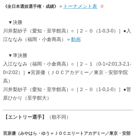
＝
トーナメント表
《全日本選抜選手権・成績》
▼決勝
川井梨紗子（愛知・至学館高）○［２－０（1-0,3-0）］●入
江ななみ（福岡・小倉商高）＝
動画
▼準決勝
入江ななみ（福岡・小倉商高）○［２－１（0-1=2:01,3-2,1-
0=2:02）］●宮原優（ＪＯＣアカデミー／東京・安部学院
高）
川井梨紗子（愛知・至学館高）○［２－０（1-0,1-0）］●菅
原ひかり（至学館大）
【エントリー選手
】
（順不同）
宮原優（みやはら・ゆう＝ＪＯＣエリートアカデミー／東京・安部