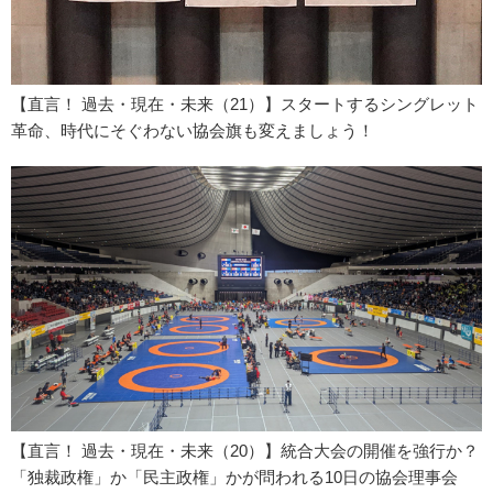
【直言！ 過去・現在・未来（21）】スタートするシングレット
革命、時代にそぐわない協会旗も変えましょう！
【直言！ 過去・現在・未来（20）】統合大会の開催を強行か？
「独裁政権」か「民主政権」かが問われる10日の協会理事会