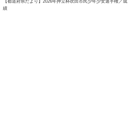
【都道府県だより】2026年押立杯吹田市民少年少女選手権／成
績