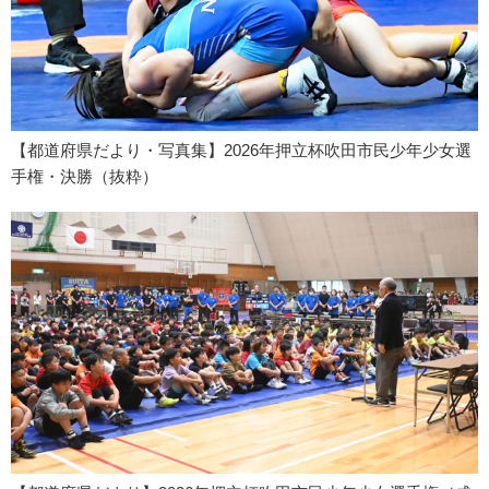
【都道府県だより・写真集】2026年押立杯吹田市民少年少女選
手権・決勝（抜粋）