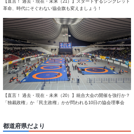
【直言！ 過去・現在・未来（21）】スタートするシングレット
革命、時代にそぐわない協会旗も変えましょう！
【直言！ 過去・現在・未来（20）】統合大会の開催を強行か？
「独裁政権」か「民主政権」かが問われる10日の協会理事会
都道府県だより