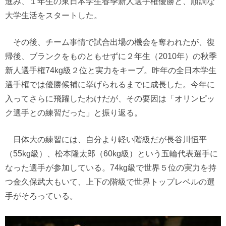
進み、１年生の東日本学生春季新人選手権優勝と、順調な
大学生活をスタートした。
その後、チーム事情で試合出場の機会を奪われたが、復
帰後、ブランクをものともせずに２年生（2010年）の秋季
新人選手権74kg級２位と実力をキープ。昨年の全日本学生
選手権では優勝候補に挙げられるまでに成長した。今年に
入ってさらに飛躍したわけだが、その要因は「オリンピッ
ク選手との練習だった」と振り返る。
日体大の練習には、自分より軽い階級だが長谷川恒平
（55kg級）、松本隆太郎（60kg級）という五輪代表選手に
なった選手が参加している。74kg級で世界５位の実力を持
つ金久保武大もいて、上下の階級で世界トップレベルの選
手がそろっている。