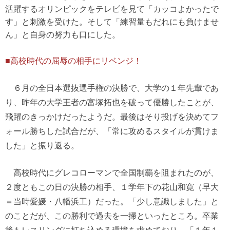
活躍するオリンピックをテレビを見て「カッコよかったで
す」と刺激を受けた。そして「練習量もだれにも負けませ
ん」と自身の努力も口にした。
■高校時代の屈辱の相手にリベンジ！
６月の全日本選抜選手権の決勝で、大学の１年先輩であ
り、昨年の大学王者の富塚拓也を破って優勝したことが、
飛躍のきっかけだったようだ。最後はそり投げを決めてフ
ォール勝ちした試合だが、「常に攻めるスタイルが貫けま
した」と振り返る。
高校時代にグレコローマンで全国制覇を阻まれたのが、
２度ともこの日の決勝の相手、１学年下の花山和寛（早大
＝当時愛媛・八幡浜工）だった。「少し意識しました」と
のことだが、この勝利で過去を一掃といったところ。卒業