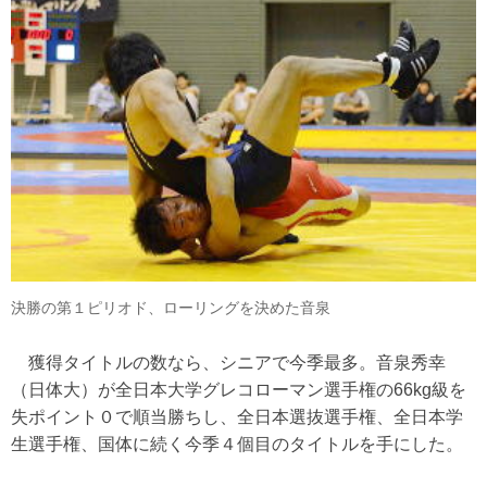
決勝の第１ピリオド、ローリングを決めた音泉
獲得タイトルの数なら、シニアで今季最多。音泉秀幸
（日体大）が全日本大学グレコローマン選手権の66kg級を
失ポイント０で順当勝ちし、全日本選抜選手権、全日本学
生選手権、国体に続く今季４個目のタイトルを手にした。