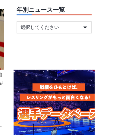
年別ニュース一覧
自
結
。
す