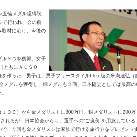
ン五輪メダル獲得祝
ルで行われ、会の前
み取材に応じ、今後の
ダル３つを獲得。女子
馨（ともにＡＬＳＯ
を作った。男子は、男子フリースタイル66kg級の米満達弘（
りの金メダルを獲得し、銅メダルも２個。日本協会としては最高の
た。
ＯＣ）から金メダリストに300万円、銀メダリストに200万
与されるが、日本協会からも、選手への“ご褒美”を用意している
ので、今回も金メダリストは家族で行ける旅行券をプレゼント