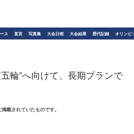
ース
直言
写真集
大会日程
大会結果
歴代記録
オリンピ
東京五輪”へ向けて、長期プランで
に掲載されていたものです。