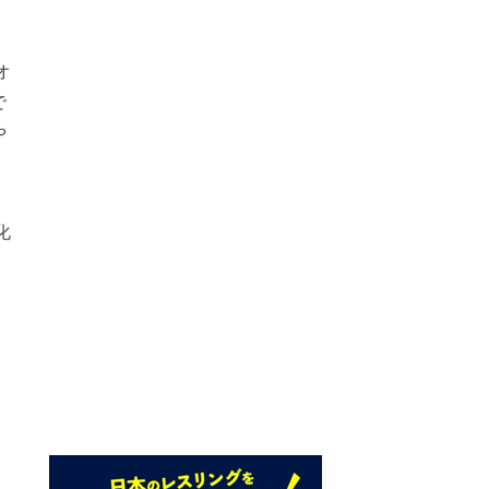
オ
で
や
化