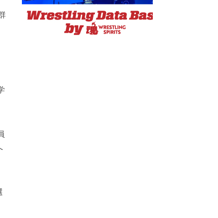
ス
群
学
。
員
へ
選