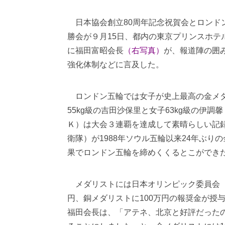
日本協会創立80周年記念祝賀会とロンド
勝会が９月15日、都内の東京プリンスホテ
に福田富昭会長
（右写真）
が、報道陣の囲
強化体制などに言及した。
ロンドン五輪では女子が史上最高の金メ
55kg級の吉田沙保里と女子63kg級の伊調
Ｋ）は大会３連覇を達成して素晴らしい記録
衛隊）が1988年ソウル五輪以来24年ぶ
果でロンドン五輪を締めくくるとこができ
メダリストには日本オリンピック委員会（Ｊ
円、銅メダリストに100万円の報奨金が授
福田会長は、「アテネ、北京と好評だった