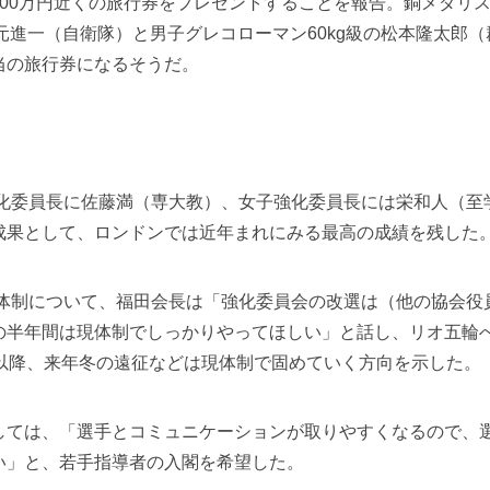
00万円近くの旅行券をプレゼントすることを報告。銅メダリ
元進一（自衛隊）と男子グレコローマン60kg級の松本隆太郎（
当の旅行券になるそうだ。
強化委員長に佐藤満（専大教）、女子強化委員長には栄和人（至
成果として、ロンドンでは近年まれにみる最高の成績を残した
新体制について、福田会長は「強化委員会の改選は（他の協会役
の半年間は現体制でしっかりやってほしい」と話し、リオ五輪
権以降、来年冬の遠征などは現体制で固めていく方向を示した。
ては、「選手とコミュニケーションが取りやすくなるので、
い」と、若手指導者の入閣を希望した。