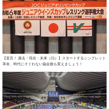
【直言！ 過去・現在・未来（21）】スタートするシングレット
革命、時代にそぐわない協会旗も変えましょう！