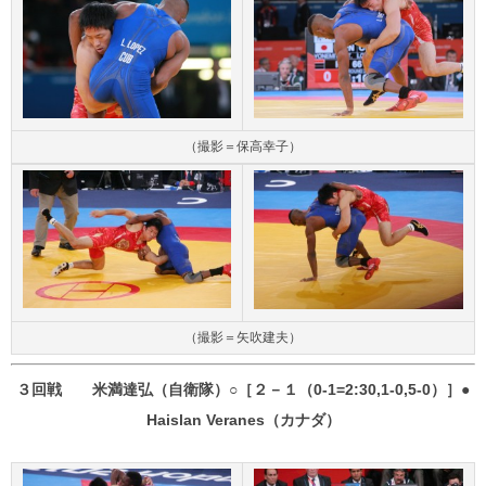
（撮影＝保高幸子）
（撮影＝矢吹建夫）
３回戦 米満達弘（自衛隊）○［２－１（0-1=2:30,1-0,5-0）］●
Haislan Veranes（カナダ）