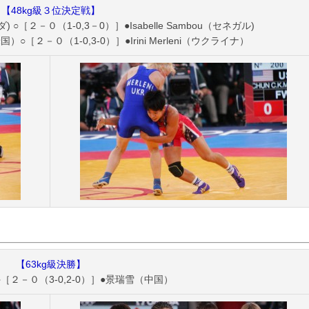
【48kg級３位決定戦】
) ○［２－０（1-0,3－0）］●Isabelle Sambou（セネガル)
国）○［２－０（1-0,3-0）］●Irini Merleni（ウクライナ）
【63kg級決勝】
［２－０（3-0,2-0）］●景瑞雪（中国）