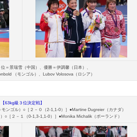
２位＝景瑞雪（中国）、優勝＝伊調馨（日本）、
nzonbold （モンゴル）、Lubov Volosova（ロシア）
【63kg級３位決定戦】
（青＝モンゴル）○［２－０（2-1,1-0）］●Martine Dugreier（カナダ）
○［２－１（0-1,3-1,1-0）］●Monika Michalik（ポーランド）