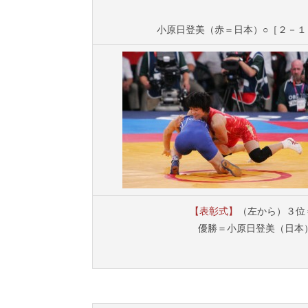
小原日登美（赤＝日本）○［２－１（0－4
【表彰式】
（左から）３位＝Cl
優勝＝小原日登美（日本）、