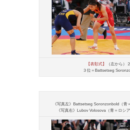
【表彰式】
（左から）
３位＝Battsetseg Soro
《写真左》Battsetseg Soronzonbold
《写真右》Lubov Volosova（青＝ロシア）