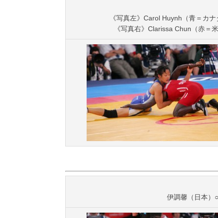
《写真左》Carol Huynh（青＝カナダ
《写真右》Clarissa Chun（赤＝米
伊調馨（日本）○