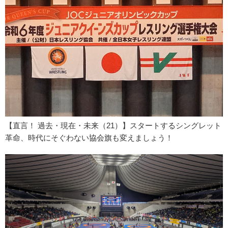
【直言！ 過去・現在・未来（21）】スタートするシングレット
革命、時代にそぐわない協会旗も変えましょう！