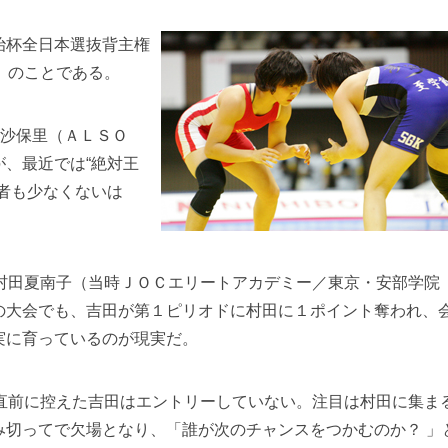
治杯全日本選抜背主権
）
のことである。
田沙保里（ＡＬＳＯ
、最近では“絶対王
者も少なくないは
村田夏南子（当時ＪＯＣエリートアカデミー／東京・安部学院
の大会でも、吉田が第１ピリオドに村田に１ポイント奪われ、
実に育っているのが現実だ。
直前に控えた吉田はエントリーしていない。注目は村田に集ま
み切ってで欠場となり、「誰が次のチャンスをつかむのか？ 」