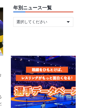
年別ニュース一覧
会
る
と