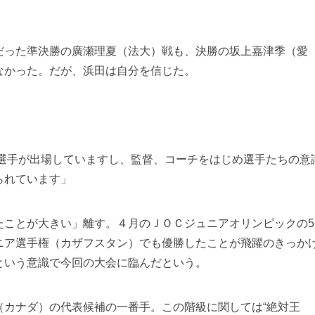
った準決勝の廣瀬理夏（法大）戦も、決勝の坂上嘉津季（愛
なかった。だが、浜田は自分を信じた。
手が出場していますし、監督、コーチをはじめ選手たちの意
られています」
ことが大きい」離す。４月のＪＯＣジュニアオリンピックの5
ニア選手権（カザフスタン）でも優勝したことが飛躍のきっか
という意識で今回の大会に臨んだという。
カナダ）の代表候補の一番手。この階級に関しては“絶対王