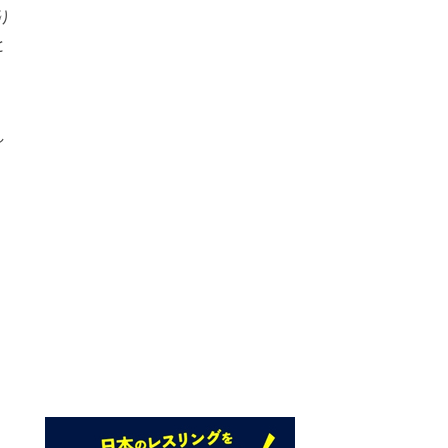
り
と
し