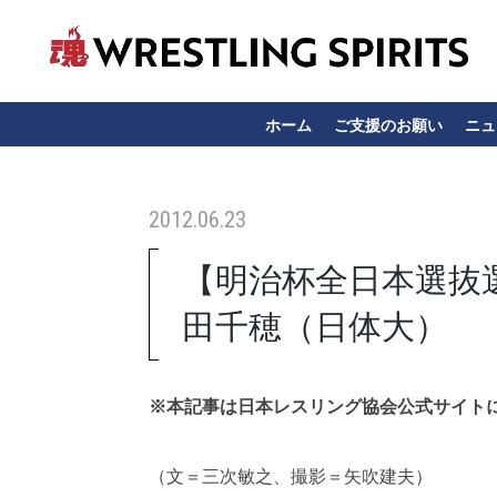
ホーム
ご支援のお願い
ニュ
2012.06.23
【明治杯全日本選抜選
田千穂（日体大）
※本記事は日本レスリング協会公式サイト
（文＝三次敏之、撮影＝矢吹建夫）