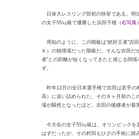
日体大レスリング部初の快挙である。明
の女子55㎏級で優勝した浜田千穂
（右写真
周知のように、この階級は“絶対王者”吉
Ｋ）の独壇場だった階級だ。そんな吉田だが
者”との距離が短くなってきたと感じる関係
ず。
昨年12月の全日本選手権で吉田は若手の
高）に追い詰められた。その８ヶ月前のこ
場が騒然となったほど。吉田の後継者が着
今大会の女子55㎏級は、オリンピックを
はずだったが、その村田もひざの手術に踏