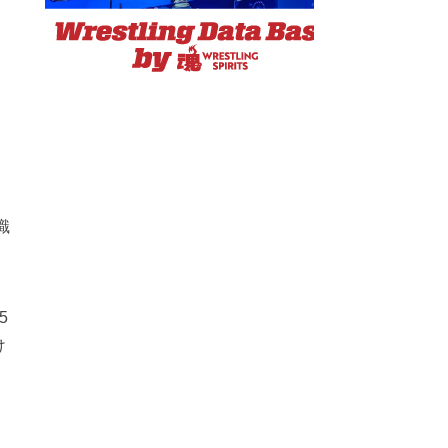
識
5
け