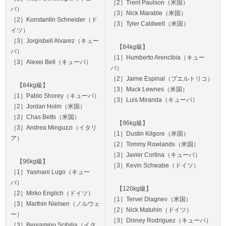
［2］Trent Paulson（米国）
バ）
［3］Nick Marable（米国）
［2］Konstantin Schneider（ド
［3］Tyler Caldwell（米国）
イツ）
［3］Jorgisbell Alvarez（キュー
【84kg級】
バ）
［1］Humberto Arencibia（キュー
［3］Alexei Bell（キューバ）
バ）
［2］Jaime Espinal（プエルトリコ）
【84kg級】
［3］Mack Lewnes（米国）
［1］Pablo Shorey（キューバ）
［3］Luis Miranda（キューバ）
［2］Jordan Holm（米国）
［3］Chas Betts（米国）
【96kg級】
［3］Andrea Minguzzi（イタリ
［1］Dustin Kilgore（米国）
ア）
［2］Tommy Rowlands（米国）
［3］Javier Cortina（キューバ）
【96kg級】
［3］Kevin Schwabe（ドイツ）
［1］Yasmani Lugo（キュー
バ）
【120kg級】
［2］Mirko Englich（ドイツ）
［1］Tervel Dlagnev（米国）
［3］Marthin Nielsen（ノルウェ
［2］Nick Matuhin（ドイツ）
ー）
［3］Disney Rodriguez（キューバ）
［3］Beniamino Scibilia（イタ