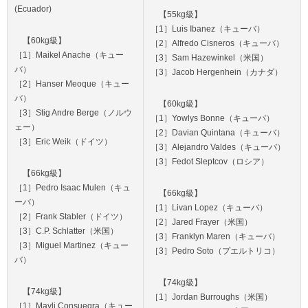
(Ecuador)
【55kg級】
［1］Luis Ibanez（キューバ）
【60kg級】
［2］Alfredo Cisneros（キューバ）
［1］Maikel Anache（キュー
［3］Sam Hazewinkel（米国）
バ）
［3］Jacob Hergenhein（カナダ）
［2］Hanser Meoque（キュー
バ）
【60kg級】
［3］Stig Andre Berge（ノルウ
［1］Yowlys Bonne（キューバ）
ェー）
［2］Davian Quintana（キューバ）
［3］Eric Weik（ドイツ）
［3］Alejandro Valdes（キューバ）
［3］Fedot Sleptcov（ロシア）
【66kg級】
［1］Pedro Isaac Mulen（キュ
【66kg級】
ーバ）
［1］Livan Lopez（キューバ）
［2］Frank Stabler（ドイツ）
［2］Jared Frayer（米国）
［3］C.P. Schlatter（米国）
［3］Franklyn Maren（キューバ）
［3］Miguel Martinez（キュー
［3］Pedro Soto（プエルトリコ）
バ）
【74kg級】
【74kg級】
［1］Jordan Burroughs（米国）
［1］Mayli Consuegra（キュー