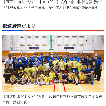
【直言！ 過去・現在・未来（20）】統合大会の開催を強行か？
「独裁政権」か「民主政権」かが問われる10日の協会理事会
都道府県だより
【都道府県だより・写真集】2026年押立杯吹田市民少年少女選
手権・熱戦写真