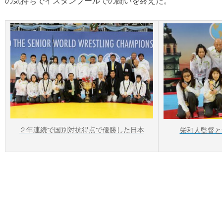
の気持ちでイスタンブールでの闘いを終えた。
２年連続で国別対抗得点で優勝した日本
栄和人監督と