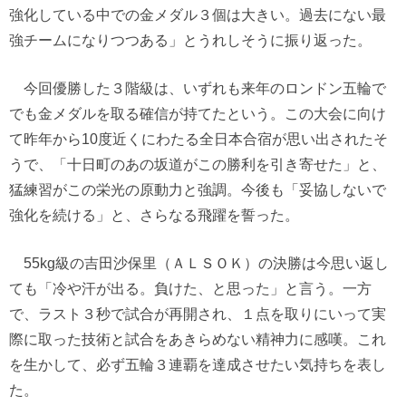
強化している中での金メダル３個は大きい。過去にない最
強チームになりつつある」とうれしそうに振り返った。
今回優勝した３階級は、いずれも来年のロンドン五輪で
でも金メダルを取る確信が持てたという。この大会に向け
て昨年から10度近くにわたる全日本合宿が思い出されたそ
うで、「十日町のあの坂道がこの勝利を引き寄せた」と、
猛練習がこの栄光の原動力と強調。今後も「妥協しないで
強化を続ける」と、さらなる飛躍を誓った。
55kg級の吉田沙保里（ＡＬＳＯＫ）の決勝は今思い返し
ても「冷や汗が出る。負けた、と思った」と言う。一方
で、ラスト３秒で試合が再開され、１点を取りにいって実
際に取った技術と試合をあきらめない精神力に感嘆。これ
を生かして、必ず五輪３連覇を達成させたい気持ちを表し
た。