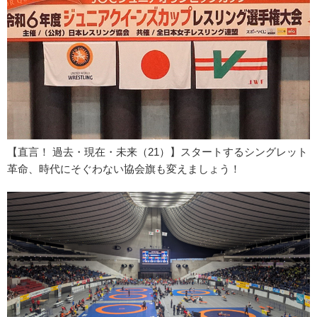
【直言！ 過去・現在・未来（21）】スタートするシングレット
革命、時代にそぐわない協会旗も変えましょう！