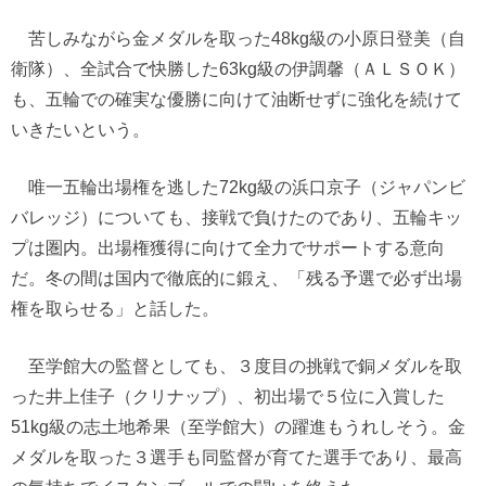
苦しみながら金メダルを取った48kg級の小原日登美（自
衛隊）、全試合で快勝した63kg級の伊調馨（ＡＬＳＯＫ）
も、五輪での確実な優勝に向けて油断せずに強化を続けて
いきたいという。
唯一五輪出場権を逃した72kg級の浜口京子（ジャパンビ
バレッジ）についても、接戦で負けたのであり、五輪キッ
プは圏内。出場権獲得に向けて全力でサポートする意向
だ。冬の間は国内で徹底的に鍛え、「残る予選で必ず出場
権を取らせる」と話した。
至学館大の監督としても、３度目の挑戦で銅メダルを取
った井上佳子（クリナップ）、初出場で５位に入賞した
51kg級の志土地希果（至学館大）の躍進もうれしそう。金
メダルを取った３選手も同監督が育てた選手であり、最高