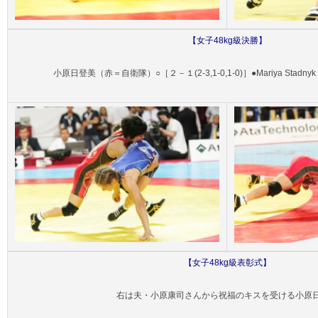
【
女子48
kg級決勝】
小原日登美（赤＝自衛隊）○［２－１(2-3,1-0,1-0)］●Mariya Sta
【
女子48kg級
表彰式】
右は夫・小原康司さんから祝福のキスを受ける小原