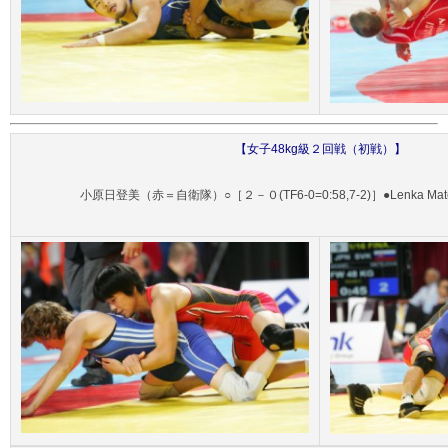
【女子48kg級２回戦（初戦）】
小原日登美（赤＝自衛隊）○［２－０(TF6-0=0:58,7-2)］●Lenka M