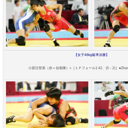
【
女子48
kg級準決勝】
小原日登美（赤＝自衛隊）○［１Ｐフォール1:42、(5－2)］●Zhao 