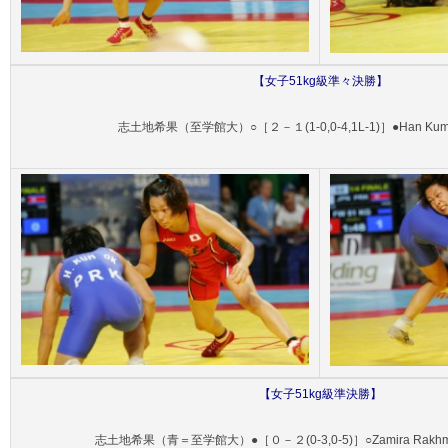
【
女子51
kg級準々決勝】
志土地希果（至学館大）○［２－１(1-0,0-4,1L-1)］●Han K
【
女子51
kg級準決勝】
志土地希果（青＝至学館大）●［０－２(0-3,0-5)］○Zamira Rak