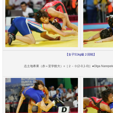
【
女子51
kg級２回戦】
志土地希果（赤＝至学館大）○［２－０(2-0,1-0)］●Olga Narep