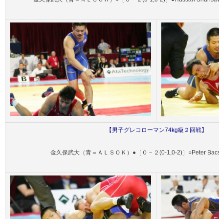
【男子グレコローマン74kg
級２
回戦】
金久保武大（青＝ＡＬＳＯＫ）●［０－２(0-1,0-2)］○Peter Ba