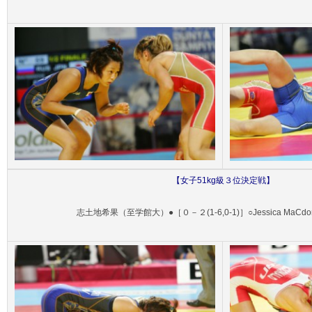
【
女子51
kg級３位決定戦】
志土地希果（至学館大）●［０－２(1-6,0-1)］○Jessica MaCd