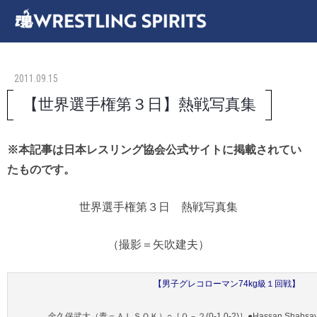
2011.09.15
【世界選手権第３日】熱戦写真集
※本記事は日本レスリング協会公式サイトに掲載されてい
たものです。
世界選手権第３日 熱戦写真集
（撮影＝矢吹建夫）
【男子グレコローマン74kg級１回戦】
金久保武大（青＝ＡＬＳＯＫ）○［０－２(0-1,0-2)］●Hassan Shah