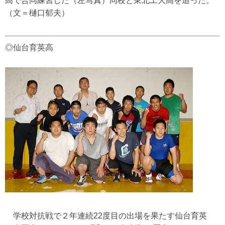
高で合同練習した（左写真）同校と東北工大高を追った。
（文＝樋口郁夫）
◎仙台育英高
学校対抗戦で２年連続22度目の出場を果たす仙台育英