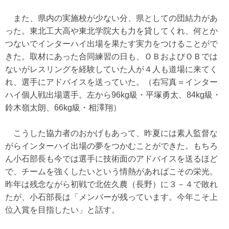
また、県内の実施校が少ない分、県としての団結力があ
った。東北工大高や東北学院大も力を貸してくれ、何とか
つないでインターハイ出場を果たす実力をつけることがで
きた。取材にあった合同練習の日も、ＯＢおよびＯＢでは
ないがレスリングを経験していた人が４人も道場に来てく
れ、選手にアドバイスを送っていた。（右写真＝インター
ハイ個人戦出場選手。左から96kg級・平塚勇太、84kg級・
鈴木嶺太朗、66kg級・相澤翔）
こうした協力者のおかげもあって、昨夏には素人監督な
がらインターハイ出場の夢をつかむことができた。もちろ
ん小石部長も今では選手に技術面のアドバイスを送るほど
で、チームを強くしたいという情熱があればこその栄光。
昨年は残念ながら初戦で北佐久農（長野）に３－４で敗れ
たが、小石部長は「メンバーが残っています。今年こそ上
位入賞を目指したい」と話す。