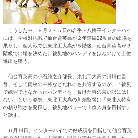
こうした中、８月２～５日の岩手・八幡平インターハイ
には、学校対抗戦で仙台育英高が２年連続22度目の出場を
果たし、個人戦では東北工大高が５階級、仙台育英高が３
階級で出場を決めた。被災地のハンディをはねのけて上位
進出を狙う。
仙台育英高の小石純之介部長、東北工大高の川畑仁監
督、そして両校の主将などだれにも共通するのが、「被災
で練習できなかったハンディを、負けた時の言い訳にはし
ない」という姿勢。東北工大高の川畑監督は「東北人特有
の粘り強さを発揮し、被災地パワーで上位入賞を目指す」
と話す。
６月14日、インターハイでの好成績を目指して仙台育英