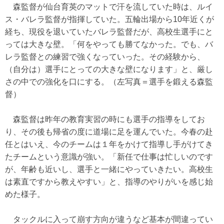
森監督が仙台育英のマットで汗を流していた時は、ルイ
ス・バレラ監督が指揮していた。五輪出場から10年近くが
経ち、現役を退いていたバレラ監督だが、高校生選手にと
っては大きな壁。「何をやっても勝てなかった。でも、バ
レラ監督との練習で強くなっていった。その経験から、
（自分は）選手にとっての大きな壁になります」と、厳し
さの中での強化を口にする。（左写真＝選手を鍛える森監
督）
森監督は昨年の教育実習の時にも選手の指導をしてお
り、その後も帰省の度に道場に足を運んでいた。今春の赴
任とはいえ、今のチームは１年をかけて指導し手がけてき
たチームという意識が強い。「新任で仕事は忙しいのです
が、年齢も近いし、選手と一緒にやっていきたい。高校生
は素直ですから教えやすい」と、指導のやりがいを感じ始
めた様子。
タックルに入って崩す方向が違うなど基本が間違ってい