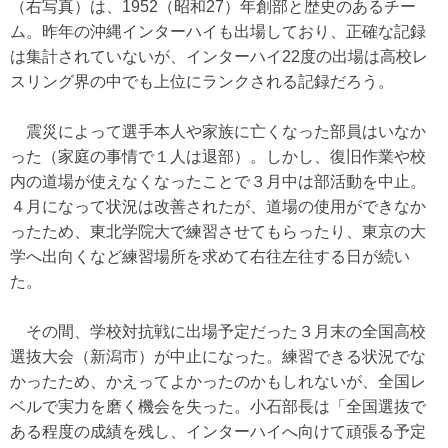
（右写真）は、1952（昭和27）年創部と歴史のあるチー
ム。昨年の沖縄インターハイも出場しており、正確な記録
は集計されていないが、インターハイ22度の出場は高校レ
スリング界の中でも上位にランクされる記録だろう。
震災によって選手本人や家族に亡くなった部員はいなか
った（家庭の事情で１人は退部）。しかし、復旧作業や校
内の道場が使えなくなったことで３月中は部活動を中止。
４月になって状況は改善されたが、道場の使用ができなか
ったため、東北学院大で練習させてもらったり、東京の大
学へ出向くなど練習場所を求めて右往左往する日が続い
た。
その間、学校対抗戦に出場予定だった３月末の全国高校
選抜大会（新潟市）が中止になった。練習できる状況でな
かったため、かえってよかったのかもしれないが、全国レ
ベルで実力を磨く機会を失った。小石部長は「全国選抜で
ある程度の成績を残し、インターハイへ向けて頑張る予定