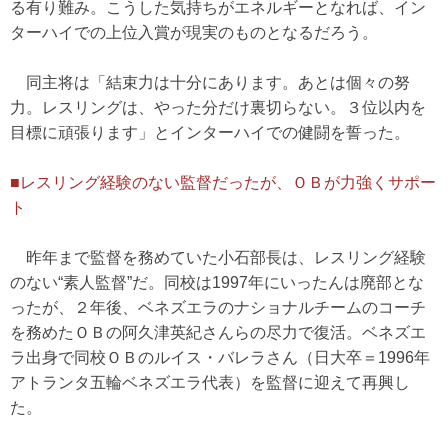
る有り難み。こうした気持ちがエネルギーとなれば、イン
ターハイでの上位入賞が現実のものとなるだろう。
同主将は「結束力は十分にあります。あとは個々の努
力。レスリングは、やった分だけ裏切らない。３位以内を
目標に頑張ります」とインターハイでの健闘を誓った。
■レスリング経験のない監督だったが、ＯＢが力強くサポー
ト
昨年まで監督を務めていた小石部長は、レスリング経験
のない“素人監督”だ。同校は1997年にいったんは廃部とな
ったが、２年後、ベネズエラのナショナルチームのコーチ
を務めたＯＢの阿久津英紀さんらの尽力で復活。ベネズエ
ラ出身で同校ＯＢのルイス・バレラさん（日大卒＝1996年
アトランタ五輪ベネズエラ代表）を監督に迎えて再興し
た。