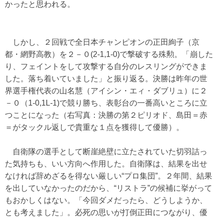
かったと思われる。
しかし、２回戦で全日本チャンピオンの正田絢子（京
都・網野高教）を２－０(2-1,1-0)で撃破する殊勲。「崩した
り、フェイントをして攻撃する自分のレスリングができま
した。落ち着いていました」と振り返る。決勝は昨年の世
界選手権代表の山名慧（アイシン・エィ・ダブリュ）に２
－０（1-0,1L-1)で競り勝ち、表彰台の一番高いところに立
つことになった（右写真：決勝の第２ピリオド、島田＝赤
＝がタックル返しで貴重な１点を獲得して優勝）。
自衛隊の選手として断崖絶壁に立たされていた切羽詰っ
た気持ちも、いい方向へ作用した。自衛隊は、結果を出せ
なければ辞めざるを得ない厳しい“プロ集団”。２年間、結果
を出していなかったのだから、“リストラ”の候補に挙がって
もおかしくはない。「今回ダメだったら、どうしようか、
とも考えました」。必死の思いが打倒正田につながり、優