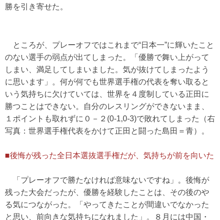
勝を引き寄せた。
ところが、プレーオフではこれまで“日本一”に輝いたこと
のない選手の弱点が出てしまった。「優勝で舞い上がって
しまい、満足してしまいました。気が抜けてしまったよう
に思います」。何が何でも世界選手権の代表を奪い取ると
いう気持ちに欠けていては、世界を４度制している正田に
勝つことはできない。自分のレスリングができないまま、
１ポイントも取れずに０－２(0-1,0-3)で敗れてしまった（右
写真：世界選手権代表をかけて正田と闘った島田＝青）。
■後悔が残った全日本選抜選手権だが、気持ちが前を向いた
「プレーオフで勝たなければ意味ないですね」。後悔が
残った大会だったが、優勝を経験したことは、その後のや
る気につながった。「やってきたことが間違いでなかった
と思い、前向きな気持ちになれました」。８月には中国・