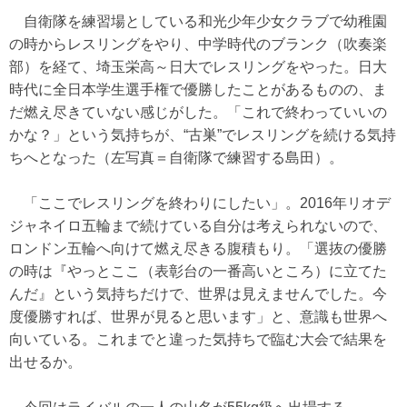
自衛隊を練習場としている和光少年少女クラブで幼稚園
の時からレスリングをやり、中学時代のブランク（吹奏楽
部）を経て、埼玉栄高～日大でレスリングをやった。日大
時代に全日本学生選手権で優勝したことがあるものの、ま
だ燃え尽きていない感じがした。「これで終わっていいの
かな？」という気持ちが、“古巣”でレスリングを続ける気持
ちへとなった（左写真＝自衛隊で練習する島田）。
「ここでレスリングを終わりにしたい」。2016年リオデ
ジャネイロ五輪まで続けている自分は考えられないので、
ロンドン五輪へ向けて燃え尽きる腹積もり。「選抜の優勝
の時は『やっとここ（表彰台の一番高いところ）に立てた
んだ』という気持ちだけで、世界は見えませんでした。今
度優勝すれば、世界が見ると思います」と、意識も世界へ
向いている。これまでと違った気持ちで臨む大会で結果を
出せるか。