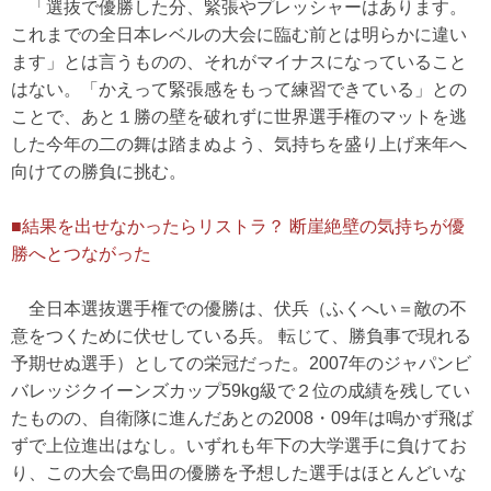
「選抜で優勝した分、緊張やプレッシャーはあります。
これまでの全日本レベルの大会に臨む前とは明らかに違い
ます」とは言うものの、それがマイナスになっていること
はない。「かえって緊張感をもって練習できている」との
ことで、あと１勝の壁を破れずに世界選手権のマットを逃
した今年の二の舞は踏まぬよう、気持ちを盛り上げ来年へ
向けての勝負に挑む。
■結果を出せなかったらリストラ？ 断崖絶壁の気持ちが優
勝へとつながった
全日本選抜選手権での優勝は、伏兵（ふくへい＝敵の不
意をつくために伏せしている兵。 転じて、勝負事で現れる
予期せぬ選手）としての栄冠だった。2007年のジャパンビ
バレッジクイーンズカップ59kg級で２位の成績を残してい
たものの、自衛隊に進んだあとの2008・09年は鳴かず飛ば
ずで上位進出はなし。いずれも年下の大学選手に負けてお
り、この大会で島田の優勝を予想した選手はほとんどいな