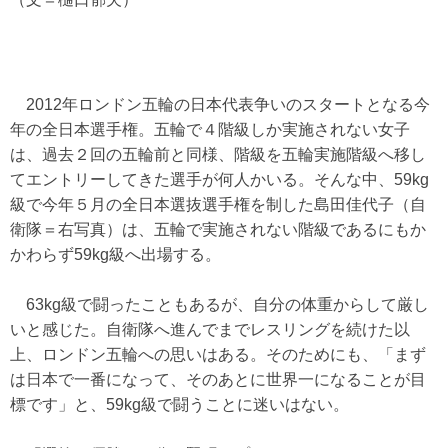
2012年ロンドン五輪の日本代表争いのスタートとなる今
年の全日本選手権。五輪で４階級しか実施されない女子
は、過去２回の五輪前と同様、階級を五輪実施階級へ移し
てエントリーしてきた選手が何人かいる。そんな中、59kg
級で今年５月の全日本選抜選手権を制した島田佳代子（自
衛隊＝右写真）は、五輪で実施されない階級であるにもか
かわらず59kg級へ出場する。
63kg級で闘ったこともあるが、自分の体重からして厳し
いと感じた。自衛隊へ進んでまでレスリングを続けた以
上、ロンドン五輪への思いはある。そのためにも、「まず
は日本で一番になって、そのあとに世界一になることが目
標です」と、59kg級で闘うことに迷いはない。