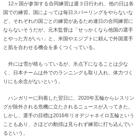
12ヶ国が参加する合同練習は週３日行われ、他の日は各
国での練習。国によっては毎日スパーリングをやらないな
ど、それぞれの国ごとの練習があるため連日の合同練習に
ならないそうだが、元木監督は「せっかくなら他国の選手
とやった方がいい」と、米国やエジプトに頼んで外国選手
と肌を合わせる機会を多くつくっている。
外には雪が積もっているが、氷点下になることは少な
く、日本チームは外でのランニングも取り入れ、体力づく
りにも余念がないという。
ハンガリーに到着した翌日に、2020年五輪からレスリン
グが除外される危機に立たされるニュースが入ってきた。
しかし、選手の目標は2016年リオデジャネイロ五輪という
こともあり、さほどの動揺は見られず練習に打ち込んでい
るという。