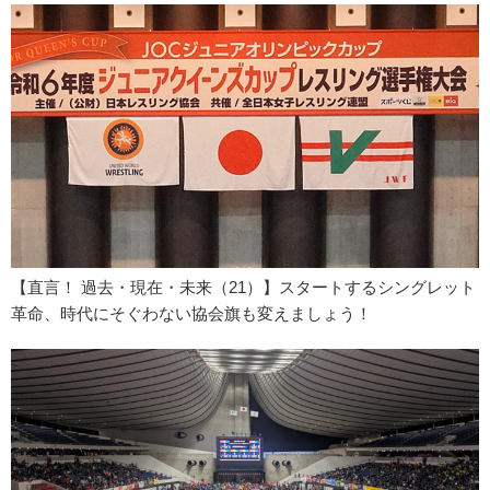
【直言！ 過去・現在・未来（21）】スタートするシングレット
革命、時代にそぐわない協会旗も変えましょう！